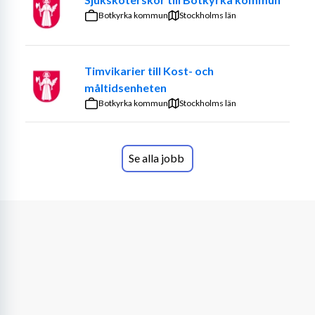
assistenter som alla utgör ett viktigt stöd för att skapa 
Botkyrka kommun
Stockholms län
en fin tillvaro. På varje arbetspass är ni två personer hos 
brukaren.
Timvikarier till Kost- och
Vi söker dig som är flexibel och positiv som person. Det 
måltidsenheten
är bra om du har körkort och egen bil, eftersom 
Botkyrka kommun
kollektivtrafiken till brukaren är begränsad.
Stockholms län
Allra bäst är om du bor du i 
Horred eller Skene, Kinna, 
eller orterna nära. 
Du behöver kunna ta dig till jobb 
Se alla jobb
även när bussen inte går
Tillträde till tjänsten är 
omgående
 , och du kommer att 
få gå bredvid ett pass tillsammans med en annan 
personlig assistent innan du börjar.
Vi söker dig som har tidigare erfarenhet av liknande 
arbete, men 
personlig lämplighet är viktigast
 . Du är 
positiv, lyhörd och strukturerad. Arbetet som personlig 
assistent ställer krav på initiativförmåga och att du är 