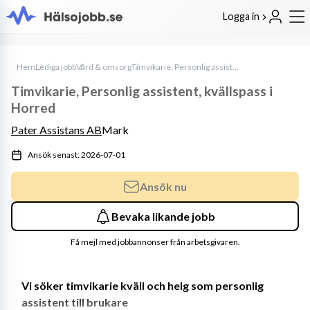
Logga in
Hem
Lediga jobb
Vård & omsorg
Timvikarie, Personlig assistent, kvällspass i Horred
Timvikarie, Personlig assistent, kvällspass i
Horred
Pater Assistans AB
Mark
Ansök senast: 2026-07-01
Ansök nu
Bevaka likande jobb
Få mejl med jobbannonser från arbetsgivaren.
Vi söker timvikarie kväll och helg som personlig 
assistent till brukare