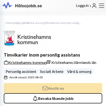
Logga in
Hem
Lediga jobb
Vård & omsorg
Timvikarier inom personlig assistans
Timvikarier inom personlig assistans
Kristinehamns kommun
Kristinehamn,
Värmlands län
Personlig assistent
Socialt Arbete
Vård & omsorg
Ansök senast: 2025-08-03
Ansök nu
Bevaka likande jobb