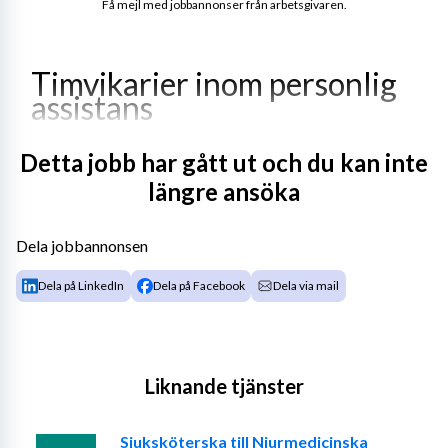
Få mejl med jobbannonser från arbetsgivaren.
Timvikarier inom personlig 
assistans
Detta jobb har gått ut och du kan inte
Arbetsplatsen
längre ansöka
Vill du också vara en del i vårt viktiga arbete och se till 
att varje möte med våra brukare upplevs som trevligt 
Dela jobbannonsen
och meningsfullt? 
Dela på LinkedIn
Dela på Facebook
Dela via mail
Vi söker nu ännu fler personliga assistenter i sommar för 
timanställning hos oss inom personlig assistans. 
Liknande tjänster
Sjuksköterska till Njurmedicinska