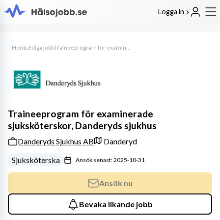
Logga in
Hem
Lediga jobb
Traineeprogram för examinerade sjuksköterskor, Danderyds sjukhus
Traineeprogram för examinerade
sjuksköterskor, Danderyds sjukhus
Danderyds Sjukhus AB
Danderyd
Sjuksköterska
Ansök senast: 2025-10-31
Ansök nu
Bevaka likande jobb