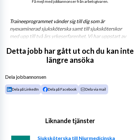
Få mejl med jobbannonser från arbetsgivaren.
Traineeprogrammet vänder sig till dig som är 
nyexaminerad sjuksköterska samt till sjuksköterskor 
med upp till två års yrkeserfarenhet
. 
Vi har uppstart av 
programmet två gånger per år (vår- och hösttermin) med 
Detta jobb har gått ut och du kan inte
möjlighet till flexibel start vid annan tidpunkt. 
längre ansöka
Vi väntar på dig! Varmt välkommen till oss!
Dela jobbannonsen
Vårt anställningserbjudande
Dela på LinkedIn
Dela på Facebook
Dela via mail
Traineeprogram för examinerade sjuksköterskor är 
uppdelat på fyra perioder under 24 månader.
Liknande tjänster
Målet med traineeprogrammet är att erbjuda dig 
möjlighet till professionell och personlig utveckling i 
rollen som sjuksköterska på Danderyds Sjukhus. Vi 
Sjuksköterska till Njurmedicinska