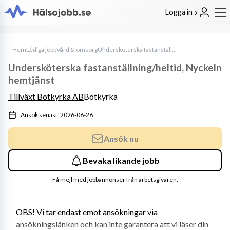
Logga in
Hem
Lediga jobb
Vård & omsorg
Undersköterska fastanställning/heltid, Nyckeln hemtjänst
Undersköterska fastanställning/heltid, Nyckeln
hemtjänst
Tillväxt Botkyrka AB
Botkyrka
Ansök senast: 2026-06-26
Ansök nu
Bevaka likande jobb
Få mejl med jobbannonser från arbetsgivaren.
OBS! Vi tar endast emot ansökningar via 
ansökningslänken och kan inte garantera att vi läser din 