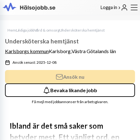
Logga in
Hem
Lediga jobb
Vård & omsorg
Undersköterska hemtjänst
Undersköterska hemtjänst
Karlsborgs kommun
Karlsborg,
Västra Götalands län
Ansök senast: 2025-12-08
Ansök nu
Bevaka likande jobb
Få mejl med jobbannonser från arbetsgivaren.
Ibland är det små saker som 
betyder mest. Ett vänligt ord, en 