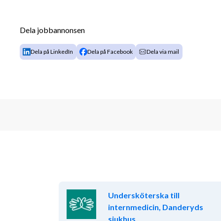
förmåga att arbeta noggrant och ansvarstagande. Des
delaktig i utvecklingen av avdelning. Vi lägger stor v
Dela jobbannonsen
Kvalifikationer
Dela på LinkedIn
Dela på Facebook
Dela via mail
Utbildad undersköterska i form av gymnasieskolans
2500 poäng), Vård- och omsorgsprogrammet på Kom
poäng) eller likvärdig undersköterskeutbildning. Du 
alternativt omfattas av övergångsbestämmelser för 
anställas med titeln undersköterska. I annat fall kan
yrkeskategorin sjukvårdsbiträde.
Anställningsform
Timanställning. Tillträde enligt överenskommelse.
Ansökan
Undersköterska till
Intervjuer sker löpande under ansökningstiden och tj
internmedicin, Danderyds
sista ansökningsdatum. Varmt välkommen med din a
sjukhus