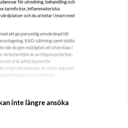
dansvar för utredning, behandling och 
ex tarmfickor, inflammatoriska 
årdplatser och du arbetar i team med 
d att ge personlig omvårdnad till 
provtagning, KAD-sättning samt sköta 
e där du ges möjlighet att utvecklas i 
 Arbetsmiljön är av högsta prioritet. 
 och vi är alltid öppna för 
r roligt tillsammans. Vi söker dig som 
dina kunskaper och utveckla 
 kan inte längre ansöka
ett stort intresse för människor. 
tiv och öppen person som är 
 trivs du med ett växlande 
t du sätter patienten först och har en 