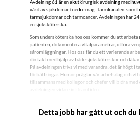
Avdelning 61 är en akutkirurgisk avdelning med huvu
vård av sjukdomar i nedre mag- tarmkanalen, som t 
tarmsjukdomar och tarmcancer. Avdelningen har 24 v
en sjuksköterska.
Som undersköterska hos oss kommer du att arbeta me
patienten, dokumentera vitalparametrar, utföra ven
såromläggningar. Hos oss får du ett varierande arbet
din takt med hjälp av både sjuksköterskor och läkare.
På avdelningen trivs vi med varandra, det är högt i tak
förbättringar. Humor präglar vår arbetsdag och vi ha
tillsammans med kollegor och chefer vill bidra med 
avdelningen vidare in i framtiden.
Om dig
Detta jobb har gått ut och du
Vi söker dig som är utbildad undersköterska och har 
Erfarenhet inom yrket är meriterande. Du är en posi
strukturerad och engagerad i ditt arbete. Som person
arbetstempo och du gillar att arbeta i team. Vi ser at