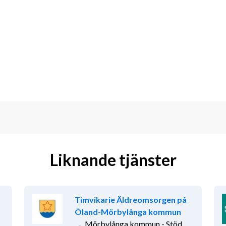
sutom har du ett intresse av att vara 
ikt vid personlig lämplighet.
 Vård- och omsorgsprogram (tre år, 
vux (tre terminer, minimum 1350 
behöver ett bevis från Socialstyrelsen, 
undersköterskor, för att kunna 
 du komma att anställas inom 
Liknande tjänster
Timvikarie Äldreomsorgen på
änsten kan komma att tillsättas innan 
Öland-Mörbylånga kommun
nsökan redan idag!
Mörbylånga kommun - Stöd