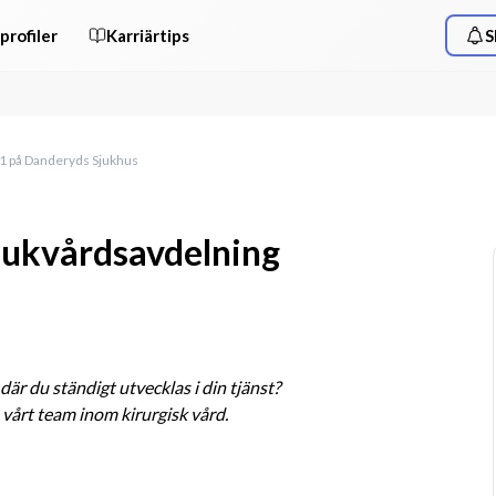
profiler
Karriärtips
S
61 på Danderyds Sjukhus
sjukvårdsavdelning
är du ständigt utvecklas i din tjänst? 
 vårt team inom kirurgisk vård.