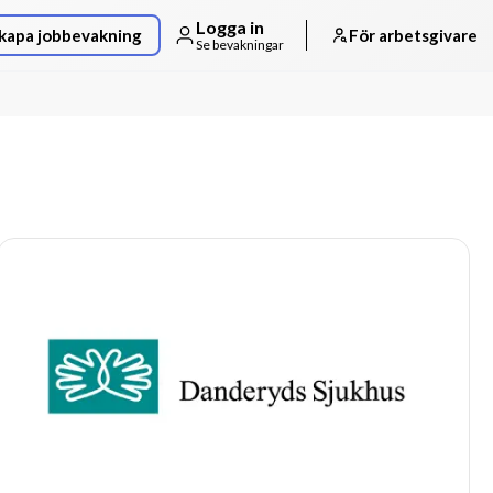
Logga in
kapa jobbevakning
För arbetsgivare
Se bevakningar