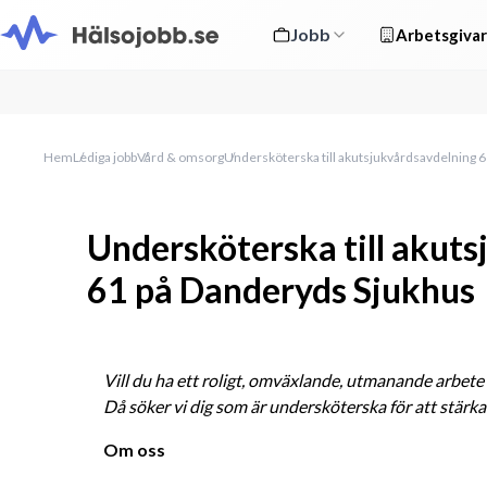
Jobb
Arbetsgivar
Hem
Lediga jobb
Vård & omsorg
Undersköterska till akutsjukvårdsavdelning 
Undersköterska till akut
61 på Danderyds Sjukhus
Vill du ha ett roligt, omväxlande, utmanande arbete d
Då söker vi dig som är undersköterska för att stärka
Om oss