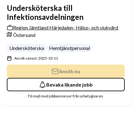
Undersköterska till
Infektionsavdelningen
Region Jämtland Härjedalen- Hälso- och sjukvård
Östersund
Undersköterska
Hemtjänstpersonal
Ansök senast: 2025-10-11
Ansök nu
Bevaka likande jobb
Få mejl med jobbannonser från arbetsgivaren.