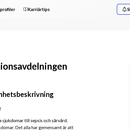
profiler
Karriärtips
S
tionsavdelningen
mhetsbeskrivning
!
a sjukdomar till sepsis och sårvård. 
kdomar. Det alla har gemensamt är att 