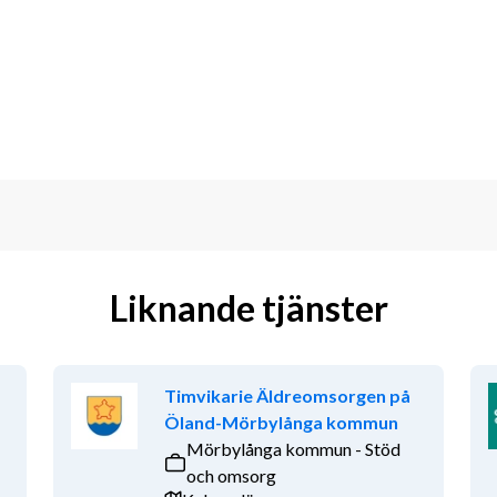
betet. Vi har en bra och stabil 
n prestige mellan yrkesgrupperna.
. Infektionsavdelningen har 17 
öjlighet till isolering. Tio av rummen 
u har ett intresse av 
års erfarenhet av arbete på en 
v inställning och gillar att jobba i 
Liknande tjänster
Timvikarie Äldreomsorgen på
Öland-Mörbylånga kommun
Mörbylånga kommun - Stöd
och omsorg