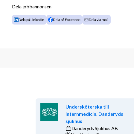
samordnar sjukresor och stöttar även i omvårdnadsar
Dela jobbannonsen
läkargrupp och en härlig stämning i arbetslaget uta
Tjänsten innebär rotationsarbete dag, kväll och natt
Dela på LinkedIn
Dela på Facebook
Dela via mail
vårdplatser där samtliga är enkelrum med sluss och m
har även ingång utifrån via loftgång.
Din profil
Vi söker dig som är färdigutbildad undersköterska. D
infektionssjukvård och vi ser gärna att du har några 
vårdavdelning. Som person är du flexibel, har en positi
team men också att ta ett eget ansvar.
Stor vikt fästes vid personlig lämplighet.
Undersköterska till
Kontakt
internmedicin, Danderyds
sjukhus
Charlotta Larsson
Danderyds Sjukhus AB