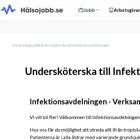
Jobb
Arbetsgivar
Hem
Lediga jobb
Undersköterska till Infektionsavdelningen
Undersköterska till Infek
Infektionsavdelningen - Verksa
Vi vill bli fler! Välkommen till Infektionsavdelningen
Hos oss får du möjlighet att utreda allt ifrån tropisk
Patienterna är i alla åldrar med varierande grundsju