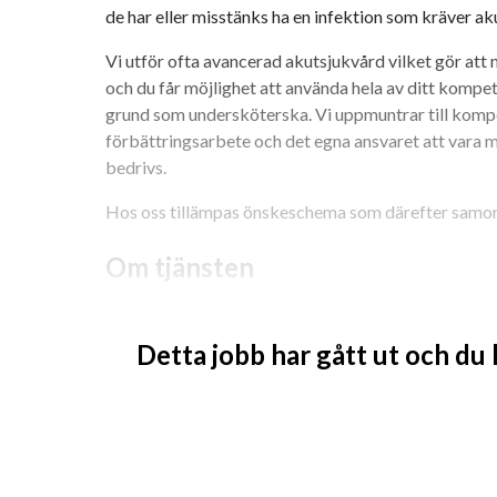
de har eller misstänks ha en infektion som kräver ak
Vi utför ofta avancerad akutsjukvård vilket gör att m
och du får möjlighet att använda hela av ditt kompet
grund som undersköterska. Vi uppmuntrar till komp
förbättringsarbete och det egna ansvaret att vara 
bedrivs.
Hos oss tillämpas önskeschema som därefter samor
Om tjänsten
Sedvanliga undersköterskeuppgifter på en vårdavdel
sjuksköterskor och läkare i patientnära vård. Som u
Detta jobb har gått ut och du
arbete med skiftande vårdsituationer, både akuta o
Hos oss finns en ledningssjuksköterska och en koordi
fredag. Ledningssjuksköterskans huvuduppgift är att
på avdelningen, oavsett yrkeskategori. Koordinator