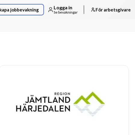
Logga in
kapa jobbevakning
För arbetsgivare
Se bevakningar