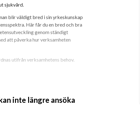
ut sjukvård.
an blir väldigt bred i sin yrkeskunskap 
ensspektra. Här får du en bred och bra 
etensutveckling genom ständigt 
med att påverka hur verksamheten 
dnas utifrån verksamhetens behov.
ning. Vi jobbar i team med 
ndersköterska får du ett omväxlande 
 kan inte längre ansöka
ch planerade.
nator att tillgå måndag till och med 
 hjälpa och stödja sina arbetskamrater 
 tar emot inkommande samtal, 