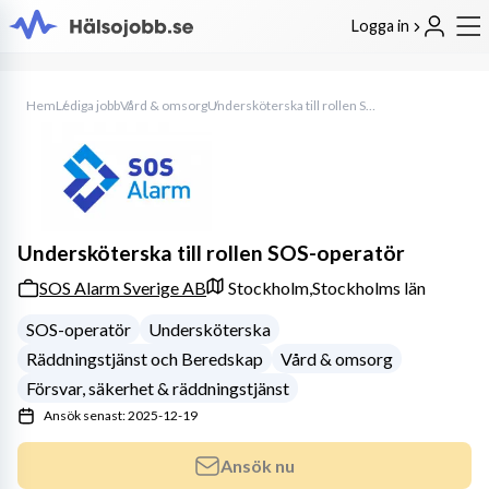
Logga in
Hem
Lediga jobb
Vård & omsorg
Undersköterska till rollen SOS-operatör
Undersköterska till rollen SOS-operatör
SOS Alarm Sverige AB
Stockholm,
Stockholms län
SOS-operatör
Undersköterska
Räddningstjänst och Beredskap
Vård & omsorg
Försvar, säkerhet & räddningstjänst
Ansök senast: 2025-12-19
Ansök nu