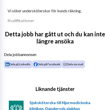
Vi söker undersköterskor för kunds räkning.
Kvalifikationer
Undersköterskeutbildning eller motsvarande 
Detta jobb har gått ut och du kan inte
utbildning. 
längre ansöka
Erfarenhet från liknande arbete är meriterande men stor 
vikt läggs vid personlig lämplighet.
Dela jobbannonsen
Ansökan
Dela på LinkedIn
Dela på Facebook
Dela via mail
Ansökan görs på Medrekmässan Scandic Triangeln, 
Malmö - 29 januari 2026
Alternativt på 
info@medrekmassan.se
Liknande tjänster
Sjuksköterska till Njurmedicinska
kliniken, Danderyds sjukhus