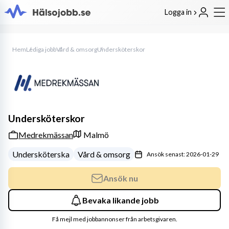
Logga in
Hem
Lediga jobb
Vård & omsorg
Undersköterskor
Undersköterskor
Medrekmässan
Malmö
Undersköterska
Vård & omsorg
Ansök senast: 2026-01-29
Ansök nu
Bevaka likande jobb
Få mejl med jobbannonser från arbetsgivaren.