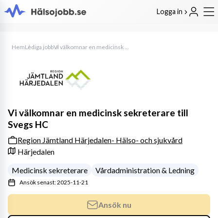
Logga in
Hem
Lediga jobb
Vi välkomnar en medicinsk sekreterare till Svegs HC
Vi välkomnar en medicinsk sekreterare till
Svegs HC
Region Jämtland Härjedalen- Hälso- och sjukvård
Härjedalen
Medicinsk sekreterare
Vårdadministration & Ledning
Ansök senast: 2025-11-21
Ansök nu