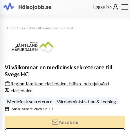
Logga in
Hem
Lediga jobb
Vi välkomnar en medicinsk sekreterare till Svegs HC
Vi välkomnar en medicinsk sekreterare till
Svegs HC
Region Jämtland Härjedalen- Hälso- och sjukvård
Härjedalen
Medicinsk sekreterare
Vårdadministration & Ledning
Ansök senast: 2025-08-10
Ansök nu