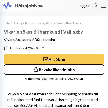
Logga in
Hem
Lediga jobb
Vård & omsorg
Vikarie sökes till barnkund i Vällingby
Vikarie sökes till barnkund i Vällingby
Vivant Assistans AB
Stockholm
Ansök senast: 2026-08-19
Ansök nu
Bevaka likande jobb
Få mejl med jobbannonser från arbetsgivaren.
Vi på 
Vivant assistans
 erbjuder personlig assistans till 
människor med funktionsvariation enligt lagen om stöd 
och service. Vår vision är att, i samarbete med den 