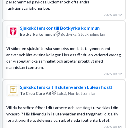
personer med psykossjukdomar och ofta andra
funktionsvariationer bor.
2026-08-12
Sjuksköterskor till Botkyrka kommun
Botkyrka kommun
Botkyrka, Stockholms län
Vi söker en sjuksköterska som trivs med att ta gemensamt
ansvar och lära av sina kollegor. Hos oss får du en varierad vardag
där vi speglar lokalsamhället och arbetar proaktivt med
människan i centrum.
2026-08-12
Sjuksköterska till slutenvården Luleå i höst!
Te Crea Care AB
Luleå, Norrbottens län
Vill du ha större frihet i ditt arbete och samtidigt utvecklas i din
yrkesroll? Här kliver du in i slutenvården med trygghet i dig själv
för att prioritera, delegera och arbetsleda i patientarbetet.
2026-08-09