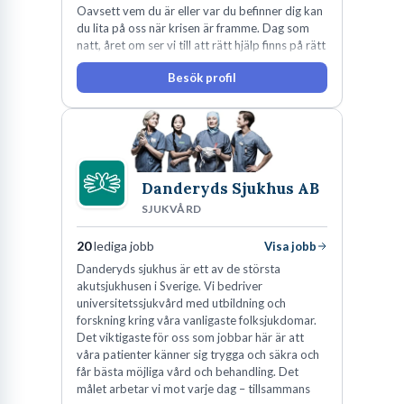
Oavsett vem du är eller var du befinner dig kan
du lita på oss när krisen är framme. Dag som
natt, året om ser vi till att rätt hjälp finns på rätt
plats i rätt tid.
Besök profil
Danderyds Sjukhus AB
SJUKVÅRD
20
lediga jobb
Visa jobb
Danderyds sjukhus är ett av de största
akutsjukhusen i Sverige. Vi bedriver
universitetssjukvård med utbildning och
forskning kring våra vanligaste folksjukdomar.
Det viktigaste för oss som jobbar här är att
våra patienter känner sig trygga och säkra och
får bästa möjliga vård och behandling. Det
målet arbetar vi mot varje dag – tillsammans