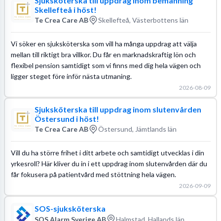
Sjuksköterska till uppdrag inom bemanning
Skellefteå i höst!
Te Crea Care AB
Skellefteå, Västerbottens län
Vi söker en sjuksköterska som vill ha många uppdrag att välja
mellan till riktigt bra villkor. Du får en marknadskraftig lön och
flexibel pension samtidigt som vi finns med dig hela vägen och
ligger steget före inför nästa utmaning.
2026-08-09
Sjuksköterska till uppdrag inom slutenvården
Östersund i höst!
Te Crea Care AB
Östersund, Jämtlands län
Vill du ha större frihet i ditt arbete och samtidigt utvecklas i din
yrkesroll? Här kliver du in i ett uppdrag inom slutenvården där du
får fokusera på patientvård med stöttning hela vägen.
2026-09-09
SOS-sjuksköterska
SOS Alarm Sverige AB
Halmstad, Hallands län