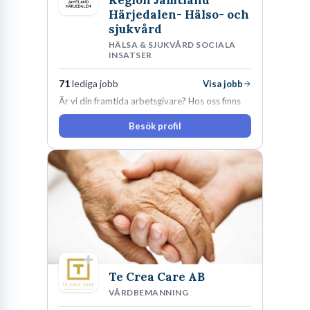
Härjedalen- Hälso- och
sjukvård
HÄLSA & SJUKVÅRD SOCIALA
INSATSER
71
lediga jobb
Visa jobb
Är vi din framtida arbetsgivare? Hos oss finns
engagemang, vilja och hjärta. Här uppmuntras
Besök profil
du alltid till utveckling! Vårt forskningsklimat är
oförskämt bra. Erfarna och engagerande
medarbetare gör att utvecklingen hos oss går i
snabb takt. Här hittar du en av landets mest
spännande arbetsplatser!
Te Crea Care AB
VÅRDBEMANNING