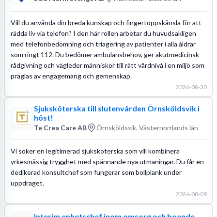
Vill du använda din breda kunskap och fingertoppskänsla för att
rädda liv via telefon? I den här rollen arbetar du huvudsakligen
med telefonbedömning och triagering av patienter i alla åldrar
som ringt 112. Du bedömer ambulansbehov, ger akutmedicinsk
rådgivning och vägleder människor till rätt vårdnivå i en miljö som
präglas av engagemang och gemenskap.
2026-08-30
Sjuksköterska till slutenvården Örnsköldsvik i
höst!
Te Crea Care AB
Örnsköldsvik, Västernorrlands län
Vi söker en legitimerad sjuksköterska som vill kombinera
yrkesmässig trygghet med spännande nya utmaningar. Du får en
dedikerad konsultchef som fungerar som bollplank under
uppdraget.
2026-08-09
Interim enhetschef inom omsorg och boende