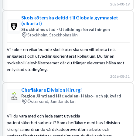
2026-08-19
Skolsköterska deltid till Globala gymnasiet
(vikariat)
Stockholms stad - Utbildningsförvaltningen
Stockholm, Stockholms län
Vi söker en vikarierande skolsköterska som vill arbeta i ett
engagerat och utvecklingsorienterat kollegium. Du får en
nyckelroll i elevhälsoteamet där du främjar elevernas hälsa mot
en lyckad studiegång.
2026-08-21
Chefläkare Division Kirurgi
Region Jämtland Härjedalen- Hälso- och sjukvård
Östersund, Jämtlands län
Vill du vara med och leda samt utveckla
patientsäkerhetsarbetet? Som chefläkare med bas i division
kirurgi samordnar du vårdskadepreventionsarbete och
patientsäkerhetsfrågor, samtidigt som du får kombinera