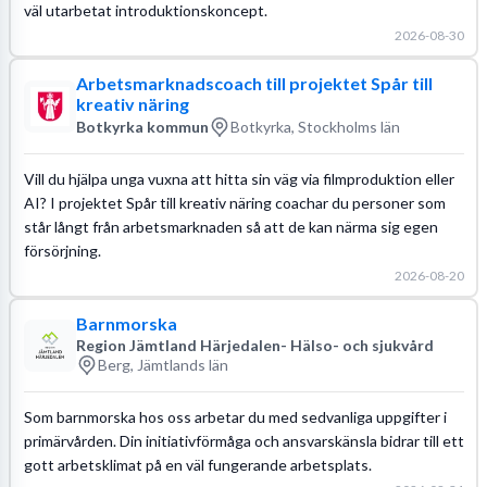
väl utarbetat introduktionskoncept.
2026-08-30
Arbetsmarknadscoach till projektet Spår till
kreativ näring
Botkyrka kommun
Botkyrka, Stockholms län
Vill du hjälpa unga vuxna att hitta sin väg via filmproduktion eller
AI? I projektet Spår till kreativ näring coachar du personer som
står långt från arbetsmarknaden så att de kan närma sig egen
försörjning.
2026-08-20
Barnmorska
Region Jämtland Härjedalen- Hälso- och sjukvård
Berg, Jämtlands län
Som barnmorska hos oss arbetar du med sedvanliga uppgifter i
primärvården. Din initiativförmåga och ansvarskänsla bidrar till ett
gott arbetsklimat på en väl fungerande arbetsplats.