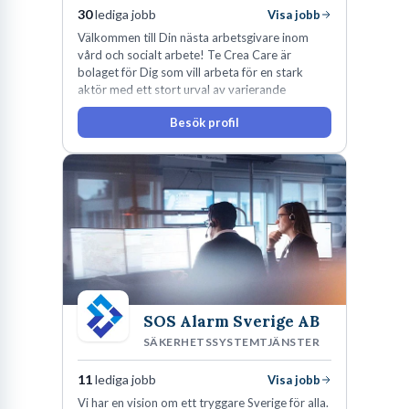
30
lediga jobb
Visa jobb
Välkommen till Din nästa arbetsgivare inom
vård och socialt arbete! Te Crea Care är
bolaget för Dig som vill arbeta för en stark
aktör med ett stort urval av varierande
uppdrag i hela Sverige både inom den privata
Besök profil
som offentliga sektorn.
SOS Alarm Sverige AB
SÄKERHETSSYSTEMTJÄNSTER
11
lediga jobb
Visa jobb
Vi har en vision om ett tryggare Sverige för alla.