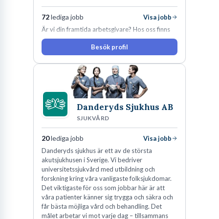
72
lediga jobb
Visa jobb
Är vi din framtida arbetsgivare? Hos oss finns
engagemang, vilja och hjärta. Här uppmuntras
Besök profil
du alltid till utveckling! Vårt forskningsklimat är
oförskämt bra. Erfarna och engagerande
medarbetare gör att utvecklingen hos oss går i
snabb takt. Här hittar du en av landets mest
spännande arbetsplatser!
Danderyds Sjukhus AB
SJUKVÅRD
20
lediga jobb
Visa jobb
Danderyds sjukhus är ett av de största
akutsjukhusen i Sverige. Vi bedriver
universitetssjukvård med utbildning och
forskning kring våra vanligaste folksjukdomar.
Det viktigaste för oss som jobbar här är att
våra patienter känner sig trygga och säkra och
får bästa möjliga vård och behandling. Det
målet arbetar vi mot varje dag – tillsammans