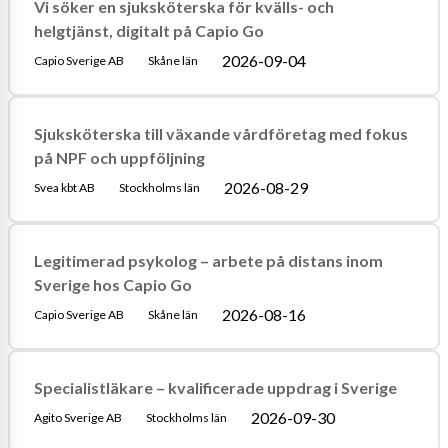
Vi söker en sjuksköterska för kvälls- och
helgtjänst, digitalt på Capio Go
2026-09-04
Capio Sverige AB
Skåne län
Sjuksköterska till växande vårdföretag med fokus
på NPF och uppföljning
2026-08-29
Svea kbt AB
Stockholms län
Legitimerad psykolog – arbete på distans inom
Sverige hos Capio Go
2026-08-16
Capio Sverige AB
Skåne län
Specialistläkare – kvalificerade uppdrag i Sverige
2026-09-30
Agito Sverige AB
Stockholms län