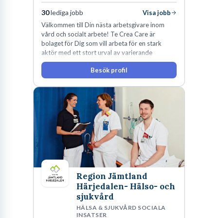
30
lediga jobb
Visa jobb
Välkommen till Din nästa arbetsgivare inom
vård och socialt arbete! Te Crea Care är
bolaget för Dig som vill arbeta för en stark
aktör med ett stort urval av varierande
uppdrag i hela Sverige både inom den privata
Besök profil
som offentliga sektorn.
Region Jämtland
Härjedalen- Hälso- och
sjukvård
HÄLSA & SJUKVÅRD SOCIALA
INSATSER