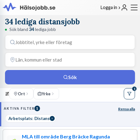
Logga in
34 lediga distansjobb
Sök bland
34
lediga jobb
Sök
1
Ort
Yrke
AKTIVA FILTER
1
Rensa alla
Arbetsplats: Distans
MLA till område Berg Bräcke Ragunda