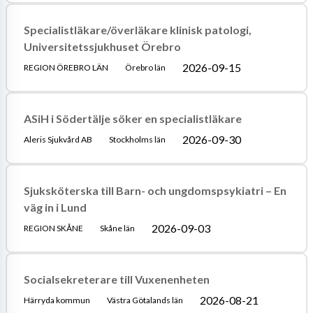
Specialistläkare/överläkare klinisk patologi,
Universitetssjukhuset Örebro
2026-09-15
REGION ÖREBRO LÄN
Örebro län
ASiH i Södertälje söker en specialistläkare
2026-09-30
Aleris Sjukvård AB
Stockholms län
Sjuksköterska till Barn- och ungdomspsykiatri – En
väg in i Lund
2026-09-03
REGION SKÅNE
Skåne län
Socialsekreterare till Vuxenenheten
2026-08-21
Härryda kommun
Västra Götalands län