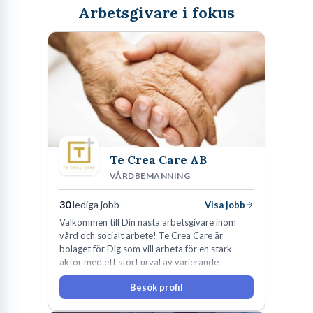
Arbetsgivare i fokus
Te Crea Care AB
VÅRDBEMANNING
30
lediga jobb
Visa jobb
Välkommen till Din nästa arbetsgivare inom
vård och socialt arbete! Te Crea Care är
bolaget för Dig som vill arbeta för en stark
aktör med ett stort urval av varierande
uppdrag i hela Sverige både inom den privata
Besök profil
som offentliga sektorn.