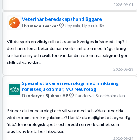
2026-09-01
Veterinär beredskapshandläggare
Livsmedelsverket
Uppsala, Uppsala län
Vill du spela en viktig roll i att stärka Sveriges krisberedskap? I
den här rollen arbetar du nära verksamheten med frågor kring
krishantering och civilt försvar där din veterinära bakgrund gör
skillnad varje dag.
2026-08-23
Specialistläkare i neurologi med inriktning
rörelsesjukdomar, VO Neurologi
Danderyds Sjukhus AB
Danderyd, Stockholms län
Brinner du för neurologi och vill vara med och vidareutveckla
vården inom rörelsesjukdomar? Här får du möjlighet att ägna dig
åt både neurologisk spets och bredd i en verksamhet som
präglas av korta beslutsvägar.
2026-08-24