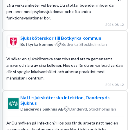
våra verksamheter vid behov. Du stöttar boende i miljöer där
personer med psykossjukdomar och ofta andra
funktionsvariationer bor.
2026-08-12
Sjuksköterskor till Botkyrka kommun
Botkyrka kommun
Botkyrka, Stockholms län
Vi söker en sjuksköterska som trivs med att ta gemensamt
ansvar och lära av sina kollegor. Hos oss får du en varierad vardag
där vi speglar lokalsamhället och arbetar proaktivt med
människan i centrum.
2026-08-12
Natt-sjuksköterska Infektion, Danderyds
Sjukhus
Danderyds Sjukhus AB
Danderyd, Stockholms län
Är Du nyfiken på Infektion? Hos oss får du arbeta natt med en
spännande patientgrupp och utvecklas i både praktiska