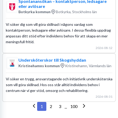
Spontanansökan – kontaktperson, ledsagare
eller avlösare
Botkyrka kommun
Botkyrka, Stockholms län
Vi söker dig som vill göra skillnad i någons vardag som
kontaktperson, ledsagare eller avlösare. I dessa flexibla uppdrag
anpassas ditt stöd efter individens behov för att skapa en mer
meningsfull fritid.
2026-08-12
Undersköterskor till Skogshyddan
Kristinehamns kommun
Kristinehamn, Värmlands län
Vi söker en trygg, ansvarstagande och initiativrik undersköterska
som vill göra skillnad. Hos oss står alltid individens behov i
centrum när vi ger stöd, omsorg och rehabilitering.
2026-08-31
1
2
3
100
...