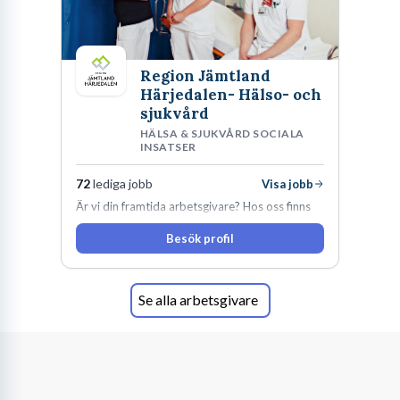
Region Jämtland
Härjedalen- Hälso- och
sjukvård
HÄLSA & SJUKVÅRD SOCIALA
INSATSER
72
lediga jobb
Visa jobb
Är vi din framtida arbetsgivare? Hos oss finns
engagemang, vilja och hjärta. Här uppmuntras
Besök profil
du alltid till utveckling! Vårt forskningsklimat är
oförskämt bra. Erfarna och engagerande
medarbetare gör att utvecklingen hos oss går i
snabb takt. Här hittar du en av landets mest
Se alla arbetsgivare
spännande arbetsplatser!