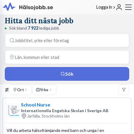
Logga in
Hitta ditt nästa jobb
Sök bland
7 922
lediga jobb
Sök
Ort
Yrke
School Nurse
Internationella Engelska Skolan i Sverige AB
Järfälla, Stockholms län
Vill du arbeta hälsofrämjande med barn och unga i en