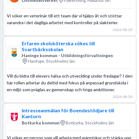
Livsmedelsverket
Falkenberg, Hallands län
Vi söker en veterinär till ett team där vi hjälps åt och stöttar
varandra i det dagliga arbetet med kontroller på slakterier.
2026-08-23
Erfaren skolsköterska sökes till
Svartbäcksskolan
Haninge kommun - Utbildningsförvaltningen
Haninge, Stockholms län
Vill du bidra till elevers hälsa och utveckling under fredagar? I den
här rollen arbetar du deltid med fokus på anpassad grundskola i
en miljö som präglas av gemenskap och höga ambitioner.
2026-08-30
Intresseanmälan för Boendestödjare till
Kantorn
Botkyrka kommun
Botkyrka, Stockholms län
Vi söker en person som vill arbeta med människor och stärka upp