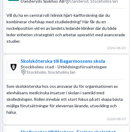
Danderyds Sjukhus AB
Danderyd, Stockholms län
Vill du ha en central roll i klinisk hjärt-kärlforskning där du
kombinerar chefskap med studieledning? Här får du en
nyckelposition vid en av landets ledande kliniker där du både
leder enheten strategiskt och arbetar operativt med avancerade
studier.
2026-08-23
Skolsköterska till Bagarmossens skola
Stockholms stad - Utbildningsförvaltningen
Stockholm, Stockholms län
Som skolsköterska hos oss ansvarar du för organisationen av
elevhälsans medicinska insatser i skolan i samråd med
skolledningen. Rollen innebär ett stort fokus på att skapa bästa
möjliga förutsättningar för elevernas lärande, utveckling och
hälsa.
2026-08-07
Skolkurator till Klastorp- Essinge skolenhet