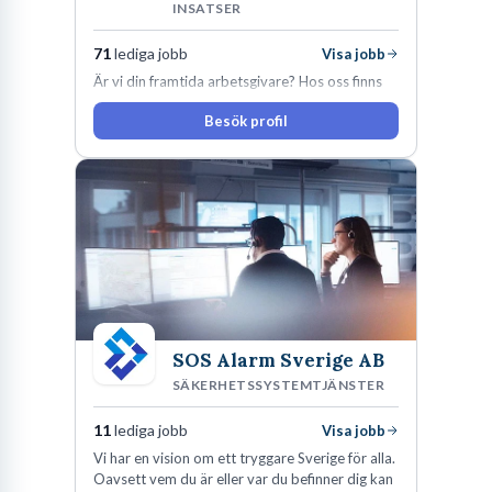
INSATSER
71
lediga jobb
Visa jobb
Är vi din framtida arbetsgivare? Hos oss finns
engagemang, vilja och hjärta. Här uppmuntras
Besök profil
du alltid till utveckling! Vårt forskningsklimat är
oförskämt bra. Erfarna och engagerande
medarbetare gör att utvecklingen hos oss går i
snabb takt. Här hittar du en av landets mest
spännande arbetsplatser!
SOS Alarm Sverige AB
SÄKERHETSSYSTEMTJÄNSTER
11
lediga jobb
Visa jobb
Vi har en vision om ett tryggare Sverige för alla.
Oavsett vem du är eller var du befinner dig kan