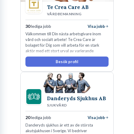
Te Crea Care AB
VÅRDBEMANNING
30
lediga jobb
Visa jobb
Välkommen till Din nästa arbetsgivare inom
vård och socialt arbete! Te Crea Care är
bolaget för Dig som vill arbeta för en stark
aktör med ett stort urval av varierande
uppdrag i hela Sverige både inom den privata
Besök profil
som offentliga sektorn.
Danderyds Sjukhus AB
SJUKVÅRD
20
lediga jobb
Visa jobb
Danderyds sjukhus är ett av de största
akutsjukhusen i Sverige. Vi bedriver