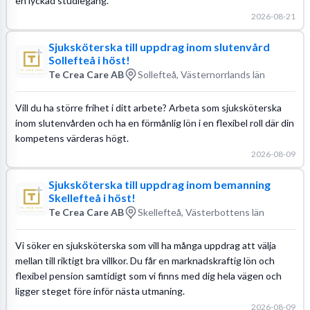
en lyckad studiegång.
2026-08-21
Sjuksköterska till uppdrag inom slutenvård
Sollefteå i höst!
Te Crea Care AB
Sollefteå, Västernorrlands län
Vill du ha större frihet i ditt arbete? Arbeta som sjuksköterska
inom slutenvården och ha en förmånlig lön i en flexibel roll där din
kompetens värderas högt.
2026-08-09
Sjuksköterska till uppdrag inom bemanning
Skellefteå i höst!
Te Crea Care AB
Skellefteå, Västerbottens län
Vi söker en sjuksköterska som vill ha många uppdrag att välja
mellan till riktigt bra villkor. Du får en marknadskraftig lön och
flexibel pension samtidigt som vi finns med dig hela vägen och
ligger steget före inför nästa utmaning.
2026-08-09