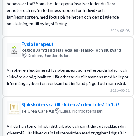
behov av stöd? Som chef för öppna insatser leder du flera
enheter och ingår i ledningsgruppen för Individ- och
familjeomsorgen, med fokus på helheten och den pågående
omställningen till ny lagstiftning.
2026-08-08
Fysioterapeut
Region Jämtland Härjedalen- Hälso- och sjukvård
Krokom, Jämtlands län
Vi söker en legitimerad fysioterapeut som vill erbjuda hälso- och
sjukvård av hög kvalitet. Här arbetar du tillsammans med kollegor
från många yrken i en verksamhet inriktad på god och nära vård.
2026-08-31
Sjuksköterska till slutenvården Luleå i höst!
Te Crea Care AB
Luleå, Norrbottens län
Vill du ha större frihet i ditt arbete och samtidigt utvecklas i din
yrkesroll? Här kliver du in i slutenvården med trygghet i dig själv