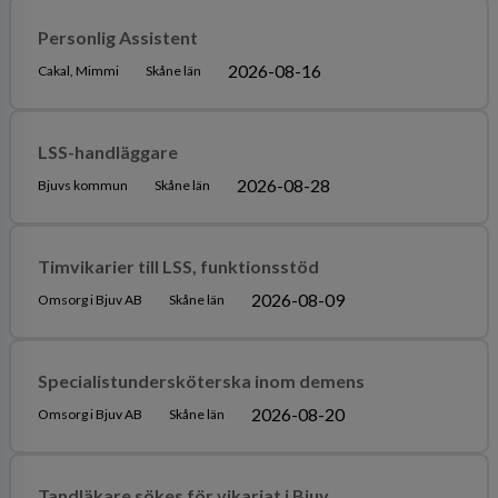
Personlig Assistent
2026-08-16
Cakal, Mimmi
Skåne län
LSS-handläggare
2026-08-28
Bjuvs kommun
Skåne län
Timvikarier till LSS, funktionsstöd
2026-08-09
Omsorg i Bjuv AB
Skåne län
Specialistundersköterska inom demens
2026-08-20
Omsorg i Bjuv AB
Skåne län
Tandläkare sökes för vikariat i Bjuv