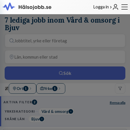
Logga in
7 lediga jobb inom Vård & omsorg i
Bjuv
Sök
Ort
Yrke
1
1
AKTIVA FILTER
2
Rensa alla
Vård & omsorg
YRKESKATEGORI
Bjuv
SKÅNE LÄN