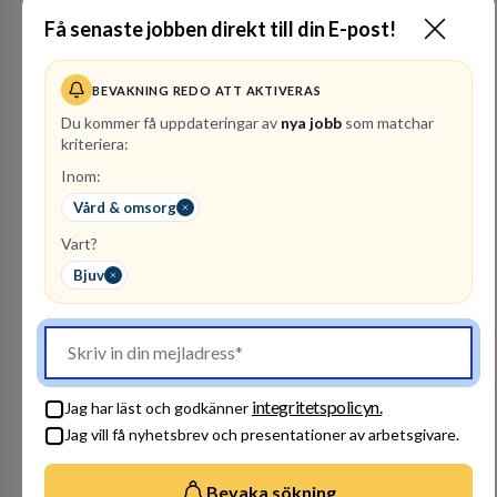
Få senaste jobben direkt till din E-post!
SOS Alarm Sverige AB
SÄKERHETSSYSTEMTJÄNSTER
BEVAKNING REDO ATT AKTIVERAS
Du kommer få uppdateringar av
nya jobb
som matchar
11
lediga jobb
Visa jobb
kriteriera:
Vi har en vision om ett tryggare Sverige för alla.
Inom:
Oavsett vem du är eller var du befinner dig kan
du lita på oss när krisen är framme. Dag som
Vård & omsorg
natt, året om ser vi till att rätt hjälp finns på rätt
plats i rätt tid.
Vart?
Besök profil
Bjuv
integritetspolicyn.
Jag har läst och godkänner
Jag vill få nyhetsbrev och presentationer av arbetsgivare.
Bevaka sökning