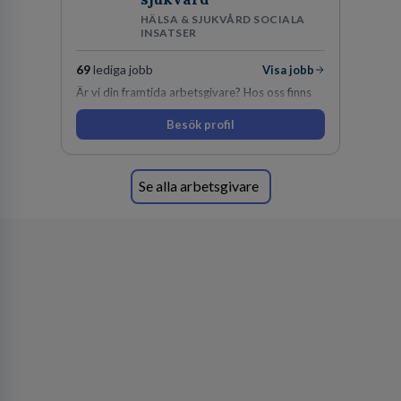
HÄLSA & SJUKVÅRD SOCIALA
INSATSER
69
lediga jobb
Visa jobb
Är vi din framtida arbetsgivare? Hos oss finns
engagemang, vilja och hjärta. Här uppmuntras
Besök profil
du alltid till utveckling! Vårt forskningsklimat är
oförskämt bra. Erfarna och engagerande
medarbetare gör att utvecklingen hos oss går i
snabb takt. Här hittar du en av landets mest
Se alla arbetsgivare
spännande arbetsplatser!