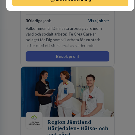
Te Crea Care AB
VÅRDBEMANNING
30
lediga jobb
Visa jobb
Välkommen till Din nästa arbetsgivare inom
vård och socialt arbete! Te Crea Care är
bolaget för Dig som vill arbeta för en stark
aktör med ett stort urval av varierande
uppdrag i hela Sverige både inom den privata
Besök profil
som offentliga sektorn.
Region Jämtland
Härjedalen- Hälso- och
sjukvård