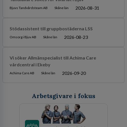
2026-08-31
Bjuvs Tandvårdsteam AB
Skåne län
Stödassistent till gruppbostäderna LSS
2026-08-23
Omsorg i Bjuv AB
Skåne län
Vi söker Allmänspecialist till Achima Care
vårdcentral i Ekeby
2026-09-20
Achima Care AB
Skåne län
Arbetsgivare i fokus