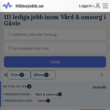
Logga in
111 lediga jobb inom Vård & omsorg i
Gävle
Sök
Ort
Yrke
1
1
AKTIVA FILTER
2
Rensa alla
Vård & omsorg
YRKESKATEGORI
Gävle
GÄVLEBORGS LÄN