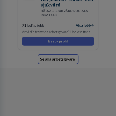
sjukvård
HÄLSA & SJUKVÅRD SOCIALA
INSATSER
71
lediga jobb
Visa jobb
Är vi din framtida arbetsgivare? Hos oss finns
engagemang, vilja och hjärta. Här uppmuntras
Besök profil
du alltid till utveckling! Vårt forskningsklimat är
oförskämt bra. Erfarna och engagerande
medarbetare gör att utvecklingen hos oss går i
snabb takt. Här hittar du en av landets mest
Se alla arbetsgivare
spännande arbetsplatser!