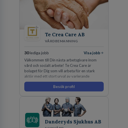
Te Crea Care AB
VÅRDBEMANNING
30
lediga jobb
Visa jobb
Välkommen till Din nästa arbetsgivare inom
vård och socialt arbete! Te Crea Care är
bolaget för Dig som vill arbeta för en stark
aktör med ett stort urval av varierande
uppdrag i hela Sverige både inom den privata
Besök profil
som offentliga sektorn.
Danderyds Sjukhus AB