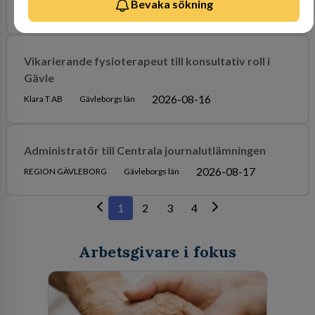
Bevaka sökning
2026-08-23
Gävle kommun
Gävleborgs län
Vikarierande fysioterapeut till konsultativ roll i
Gävle
2026-08-16
Klara T AB
Gävleborgs län
Administratör till Centrala journalutlämningen
2026-08-17
REGION GÄVLEBORG
Gävleborgs län
1
2
3
4
Arbetsgivare i fokus