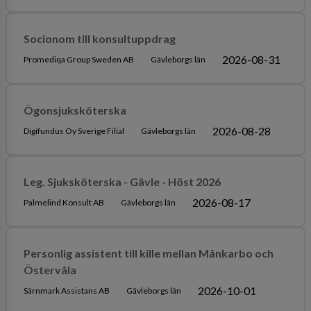
Socionom till konsultuppdrag
2026-08-31
Promediqa Group Sweden AB
Gävleborgs län
Ögonsjuksköterska
2026-08-28
Digifundus Oy Sverige Filial
Gävleborgs län
Leg. Sjuksköterska - Gävle - Höst 2026
2026-08-17
Palmelind Konsult AB
Gävleborgs län
Personlig assistent till kille mellan Månkarbo och
Östervåla
2026-10-01
Särnmark Assistans AB
Gävleborgs län