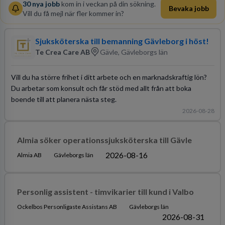
30
nya jobb
kom in i veckan på din sökning.
Bevaka jobb
Vill du få mejl när fler kommer in?
Sjuksköterska till bemanning Gävleborg i höst!
Te Crea Care AB
Gävle, Gävleborgs län
Vill du ha större frihet i ditt arbete och en marknadskraftig lön?
Du arbetar som konsult och får stöd med allt från att boka
boende till att planera nästa steg.
2026-08-28
Almia söker operationssjuksköterska till Gävle
2026-08-16
Almia AB
Gävleborgs län
Personlig assistent - timvikarier till kund i Valbo
Ockelbos Personligaste Assistans AB
Gävleborgs län
2026-08-31