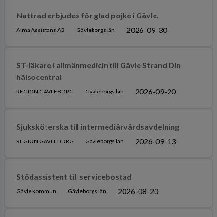
Nattrad erbjudes för glad pojke i Gävle.
2026-09-30
Alma Assistans AB
Gävleborgs län
ST-läkare i allmänmedicin till Gävle Strand Din
hälsocentral
2026-09-20
REGION GÄVLEBORG
Gävleborgs län
Sjuksköterska till intermediärvårdsavdelning
2026-09-13
REGION GÄVLEBORG
Gävleborgs län
Stödassistent till servicebostad
2026-08-20
Gävle kommun
Gävleborgs län