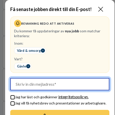
2026-08-11
Omsorg & Behandling 1 AB
Gävleborgs län
Få senaste jobben direkt till din E-post!
Förändringsledare
BEVAKNING REDO ATT AKTIVERAS
2026-08-16
Gävle kommun
Gävleborgs län
Du kommer få uppdateringar av
nya jobb
som matchar
kriteriera:
Inom:
Sjuksköterska till kirurgisk akutvårdsavdelning,
Vård & omsorg
KAVA
Vart?
2026-08-16
REGION GÄVLEBORG
Gävleborgs län
Gävle
Medicinsk sekreterare till öron- näs-
halsmottagningen
2026-08-23
REGION GÄVLEBORG
Gävleborgs län
integritetspolicyn.
Jag har läst och godkänner
Jag vill få nyhetsbrev och presentationer av arbetsgivare.
Socialsekreterare till Mottagningsenheten