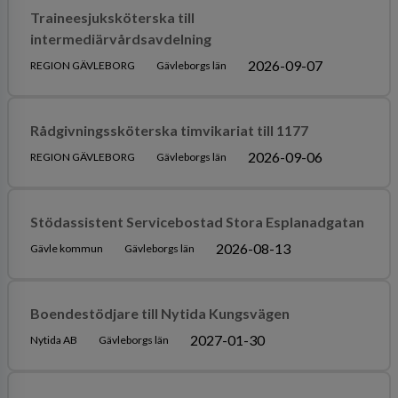
Traineesjuksköterska till
intermediärvårdsavdelning
2026-09-07
REGION GÄVLEBORG
Gävleborgs län
Rådgivningssköterska timvikariat till 1177
2026-09-06
REGION GÄVLEBORG
Gävleborgs län
Stödassistent Servicebostad Stora Esplanadgatan
2026-08-13
Gävle kommun
Gävleborgs län
Boendestödjare till Nytida Kungsvägen
2027-01-30
Nytida AB
Gävleborgs län