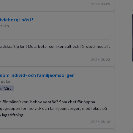
2026-08-09
vleborg i höst!
s län
knadskraftig lön? Du arbetar som konsult och får stöd med allt
2026-08-28
inom Individ- och familjeomsorgen
rgs län
om Vård
ad för människor i behov av stöd? Som chef för öppna
ingsgruppen för Individ- och familjeomsorgen, med fokus på
 lagstiftning.
2026-08-16