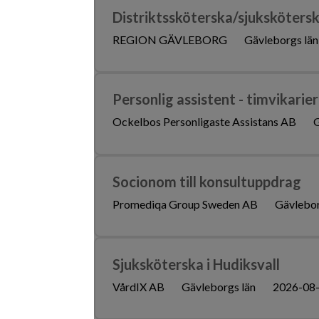
Distriktssköterska/sjukskötersk
REGION GÄVLEBORG
Gävleborgs län
Personlig assistent - timvikarier 
Ockelbos Personligaste Assistans AB
G
Socionom till konsultuppdrag
Promediqa Group Sweden AB
Gävlebor
Sjuksköterska i Hudiksvall
VårdIX AB
Gävleborgs län
2026-08