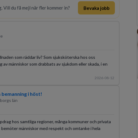
. Vill du få mejl när fler kommer in?
Bevaka jobb
ge
skillnaden som räddar liv? Som sjuksköterska hos oss
 av människor som drabbats av sjukdom eller skada, i en
2026-08-12
m bemanning i höst!
eborgs län
ppdrag hos samtliga regioner, många kommuner och privata
 du bemöter människor med respekt och omtanke i hela