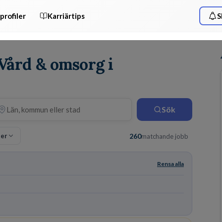
profiler
Karriärtips
S
 Vård & omsorg i
Sök
ter
260
matchande jobb
Rensa alla