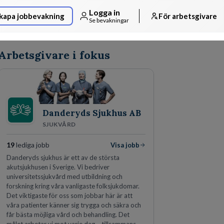
Logga in
kapa jobbevakning
För arbetsgivare
Se bevakningar
Arbetsgivare i fokus
Danderyds Sjukhus AB
SJUKVÅRD
19
lediga jobb
Visa jobb
Danderyds sjukhus är ett av de största
akutsjukhusen i Sverige. Vi bedriver
universitetssjukvård med utbildning och
forskning kring våra vanligaste folksjukdomar.
Det viktigaste för oss som jobbar här är att
våra patienter känner sig trygga och säkra och
får bästa möjliga vård och behandling. Det