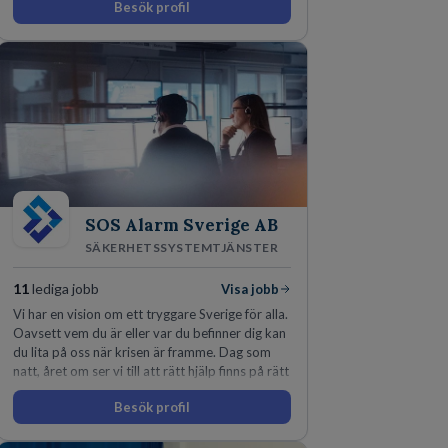
Besök profil
som offentliga sektorn.
SOS Alarm Sverige AB
SÄKERHETSSYSTEMTJÄNSTER
11
lediga jobb
Visa jobb
Vi har en vision om ett tryggare Sverige för alla.
Oavsett vem du är eller var du befinner dig kan
du lita på oss när krisen är framme. Dag som
natt, året om ser vi till att rätt hjälp finns på rätt
plats i rätt tid.
Besök profil