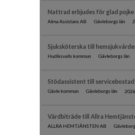
Nattrad erbjudes för glad pojke 
Alma Assistans AB
Gävleborgs län
2
Sjuksköterska till hemsjukvårde
Hudiksvalls kommun
Gävleborgs län
Stödassistent till servicebostad
Gävle kommun
Gävleborgs län
2026
Vårdbiträde till Allra Hemtjäns
ALLRA HEMTJÄNSTEN AB
Gävleborg