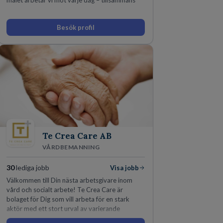
målet arbetar vi mot varje dag – tillsammans
Besök profil
Te Crea Care AB
VÅRDBEMANNING
30
lediga jobb
Visa jobb
Välkommen till Din nästa arbetsgivare inom
vård och socialt arbete! Te Crea Care är
bolaget för Dig som vill arbeta för en stark
aktör med ett stort urval av varierande
uppdrag i hela Sverige både inom den privata