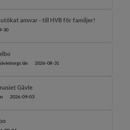
tökat ansvar - till HVB för familjer!
9-30
kelbo
ävleborgs län
2026-08-31
nasiet Gävle
än
2026-09-03
lbo