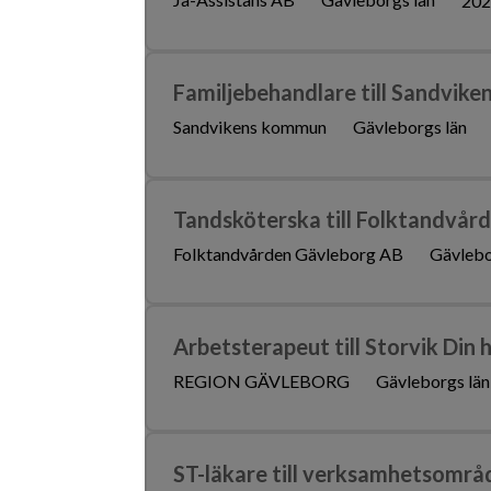
202
Familjebehandlare till Sandvike
Sandvikens kommun
Gävleborgs län
Tandsköterska till Folktandvår
Folktandvården Gävleborg AB
Gävlebo
Arbetsterapeut till Storvik Din 
REGION GÄVLEBORG
Gävleborgs län
ST-läkare till verksamhetsområ