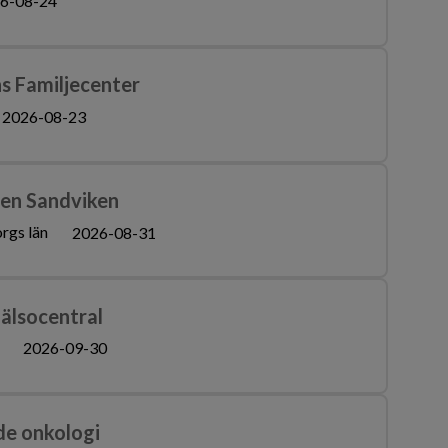
6-08-24
ns Familjecenter
2026-08-23
den Sandviken
rgs län
2026-08-31
hälsocentral
2026-09-30
de onkologi