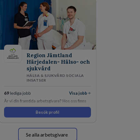
Region Jämtland
Härjedalen- Hälso- och
sjukvård
HÄLSA & SJUKVÅRD SOCIALA
INSATSER
69
lediga jobb
Visa jobb
Är vi din framtida arbetsgivare? Hos oss finns
engagemang, vilja och hjärta. Här uppmuntras
Besök profil
du alltid till utveckling! Vårt forskningsklimat är
oförskämt bra. Erfarna och engagerande
medarbetare gör att utvecklingen hos oss går i
snabb takt. Här hittar du en av landets mest
Se alla arbetsgivare
spännande arbetsplatser!