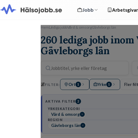
Jobb
Arbetsgivar
Hem
Lediga jobb
Vård & omsorg
Gävleborgs län
260 lediga jobb inom
Gävleborgs län
Ort
Yrke
Fler fil
FILTER:
1
1
AKTIVA FILTER
2
YRKESKATEGORI
Vård & omsorg
REGION
Gävleborgs län