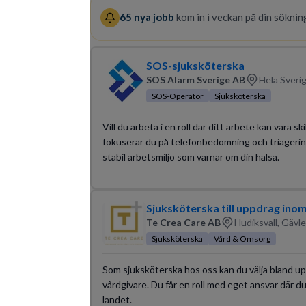
65
nya jobb
kom in i veckan på din sökning
SOS-sjuksköterska
SOS Alarm Sverige AB
Hela Sveri
SOS-Operatör
Sjuksköterska
Vill du arbeta i en roll där ditt arbete kan vara 
fokuserar du på telefonbedömning och triagering
stabil arbetsmiljö som värnar om din hälsa.
Sjuksköterska till uppdrag ino
Te Crea Care AB
Hudiksvall, Gävl
Sjuksköterska
Vård & Omsorg
Som sjuksköterska hos oss kan du välja bland u
vårdgivare. Du får en roll med eget ansvar där
landet.