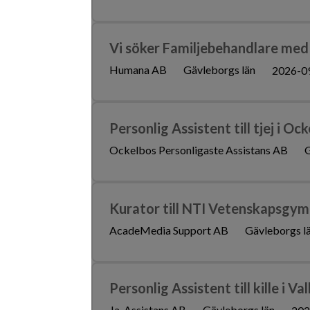
Vi söker Familjebehandlare med u
Humana AB
Gävleborgs län
2026-0
Personlig Assistent till tjej i Oc
Ockelbos Personligaste Assistans AB
G
Kurator till NTI Vetenskapsgym
AcadeMedia Support AB
Gävleborgs l
Personlig Assistent till kille i Va
Ja-Assistans AB
Gävleborgs län