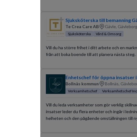
Sjuksköterska till bemanning Gä
Te Crea Care AB
Gävle, Gävleborg
Sjuksköterska
Vård & Omsorg
Vill du ha större frihet i ditt arbete och en mar
från att boka boende till att planera nästa steg.
Enhetschef för öppna insatser 
Bollnäs kommun
Bollnäs, Gävlebo
Verksamhetschef
Verksamhetschef In
Vill du leda verksamheter som gör verklig skilln
insatser leder du flera enheter och ingår i ledn
helheten och den pågående omställningen till ny