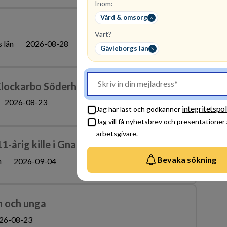
Inom:
Vård & omsorg
Vart?
 län
2026-08-28
Gävleborgs län
t Klockarbo Söderhamns Kommun
2026-08-23
integritetspol
Jag har läst och godkänner
Jag vill få nyhetsbrev och presentationer
arbetsgivare.
11-årig kille i Gnarp
Bevaka sökning
n
2026-09-04
n och unga
26-08-23