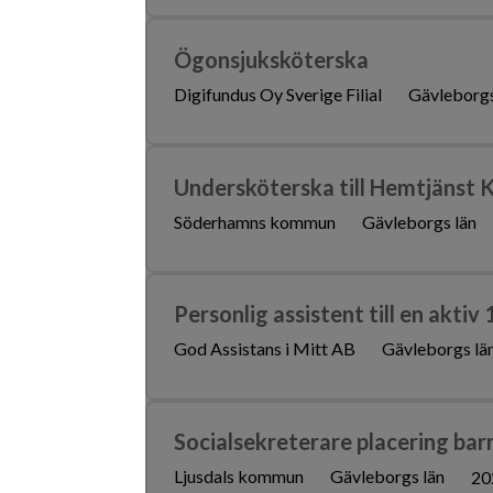
Ögonsjuksköterska
Digifundus Oy Sverige Filial
Gävleborgs
Undersköterska till Hemtjäns
Söderhamns kommun
Gävleborgs län
Personlig assistent till en aktiv 
God Assistans i Mitt AB
Gävleborgs lä
Socialsekreterare placering bar
Ljusdals kommun
Gävleborgs län
20