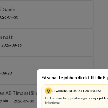
i Gävle.
026-09-30
n natt
2026-08-16
-08-20
Få senaste jobben direkt till din E
BEVAKNING REDO ATT AKTIVERAS
ten AB Timanställning
Du kommer få uppdateringar av
nya jobb
s
s län
2026-09-30
kriteriera: