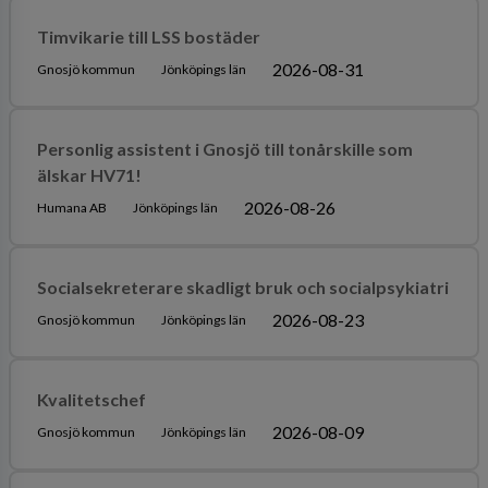
Timvikarie till LSS bostäder
2026-08-31
Gnosjö kommun
Jönköpings län
Personlig assistent i Gnosjö till tonårskille som
älskar HV71!
2026-08-26
Humana AB
Jönköpings län
Socialsekreterare skadligt bruk och socialpsykiatri
2026-08-23
Gnosjö kommun
Jönköpings län
Kvalitetschef
2026-08-09
Gnosjö kommun
Jönköpings län