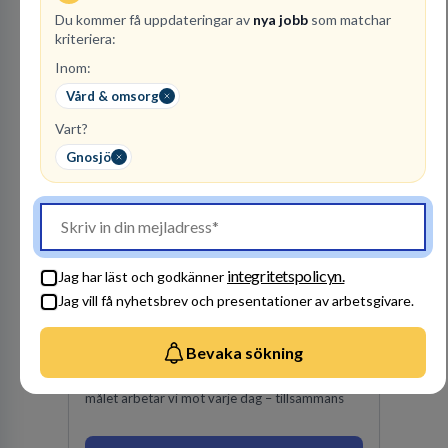
Är vi din framtida arbetsgivare? Hos oss finns
Du kommer få uppdateringar av
nya jobb
som matchar
engagemang, vilja och hjärta. Här uppmuntras
kriteriera:
Besök profil
du alltid till utveckling! Vårt forskningsklimat är
Inom:
oförskämt bra. Erfarna och engagerande
medarbetare gör att utvecklingen hos oss går i
Vård & omsorg
snabb takt. Här hittar du en av landets mest
Vart?
spännande arbetsplatser!
Gnosjö
Danderyds Sjukhus AB
SJUKVÅRD
24
lediga jobb
Visa jobb
Danderyds sjukhus är ett av de största
integritetspolicyn.
Jag har läst och godkänner
akutsjukhusen i Sverige. Vi bedriver
Jag vill få nyhetsbrev och presentationer av arbetsgivare.
universitetssjukvård med utbildning och
forskning kring våra vanligaste folksjukdomar.
Det viktigaste för oss som jobbar här är att
Bevaka sökning
våra patienter känner sig trygga och säkra och
får bästa möjliga vård och behandling. Det
målet arbetar vi mot varje dag – tillsammans