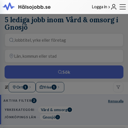
Logga in
5 lediga jobb inom Vård & omsorg i
Gnosjö
Sök
Ort
Yrke
1
1
AKTIVA FILTER
2
Rensa alla
Vård & omsorg
YRKESKATEGORI
Gnosjö
JÖNKÖPINGS LÄN