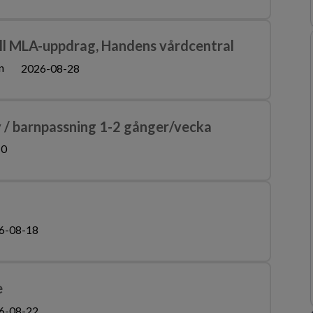
ill MLA-uppdrag, Handens vårdcentral
n
2026-08-28
 / barnpassning 1-2 gånger/vecka
10
6-08-18
e
6-08-22