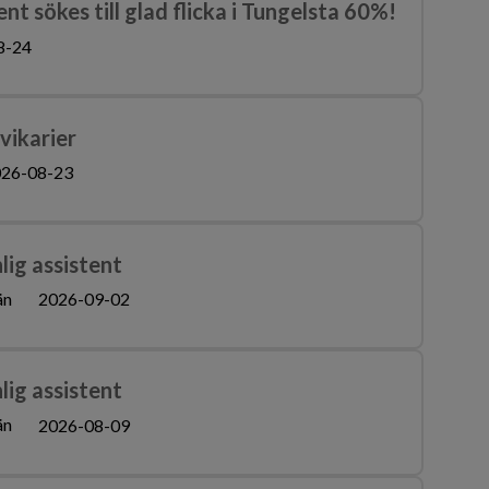
nt sökes till glad flicka i Tungelsta 60%!
8-24
vikarier
26-08-23
nlig assistent
än
2026-09-02
nlig assistent
än
2026-08-09