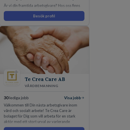
Är vi din framtida arbetsgivare? Hos oss finns
engagemang, vilja och hjärta. Här uppmuntras
Besök profil
du alltid till utveckling! Vårt forskningsklimat är
oförskämt bra. Erfarna och engagerande
medarbetare gör att utvecklingen hos oss går i
snabb takt. Här hittar du en av landets mest
spännande arbetsplatser!
Te Crea Care AB
VÅRDBEMANNING
30
lediga jobb
Visa jobb
Välkommen till Din nästa arbetsgivare inom
vård och socialt arbete! Te Crea Care är
bolaget för Dig som vill arbeta för en stark
aktör med ett stort urval av varierande
uppdrag i hela Sverige både inom den privata