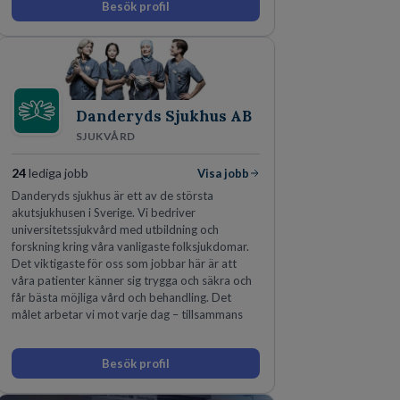
Besök profil
som offentliga sektorn.
Danderyds Sjukhus AB
SJUKVÅRD
24
lediga jobb
Visa jobb
Danderyds sjukhus är ett av de största
akutsjukhusen i Sverige. Vi bedriver
universitetssjukvård med utbildning och
forskning kring våra vanligaste folksjukdomar.
Det viktigaste för oss som jobbar här är att
våra patienter känner sig trygga och säkra och
får bästa möjliga vård och behandling. Det
målet arbetar vi mot varje dag – tillsammans
Besök profil