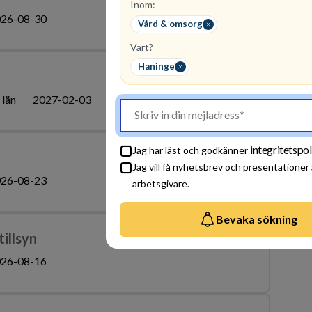
Inom:
26-08-30
Vård & omsorg
Vart?
Haninge
 län
2027-02-03
integritetspol
Jag har läst och godkänner
Jag vill få nyhetsbrev och presentationer
26-08-23
arbetsgivare.
Bevaka sökning
tillsyn
26-08-16