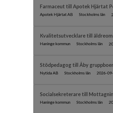
Farmaceut till Apotek Hjärtat P
Apotek Hjärtat AB
Stockholms län
Kvalitetsutvecklare till äldreo
Haninge kommun
Stockholms län
20
Stödpedagog till Åby gruppboen
Nytida AB
Stockholms län
2026-09
Socialsekreterare till Mottagn
Haninge kommun
Stockholms län
20