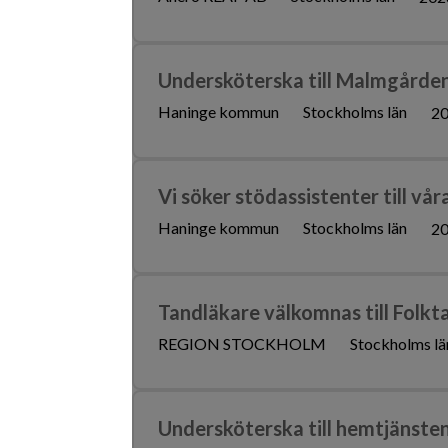
Undersköterska till Malmgården
Haninge kommun
Stockholms län
20
Vi söker stödassistenter till vå
Haninge kommun
Stockholms län
20
Tandläkare välkomnas till Folk
REGION STOCKHOLM
Stockholms lä
Undersköterska till hemtjänsten