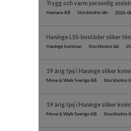
Trygg och varm personlig assiste
Humana AB
Stockholms län
2026-0
Haninge LSS-bostäder söker tim
Haninge kommun
Stockholms län
20
19 årig tjej i Haninge söker kvin
Move & Walk Sverige AB
Stockholms l
19 årig tjej i Haninge söker kvin
Move & Walk Sverige AB
Stockholms l