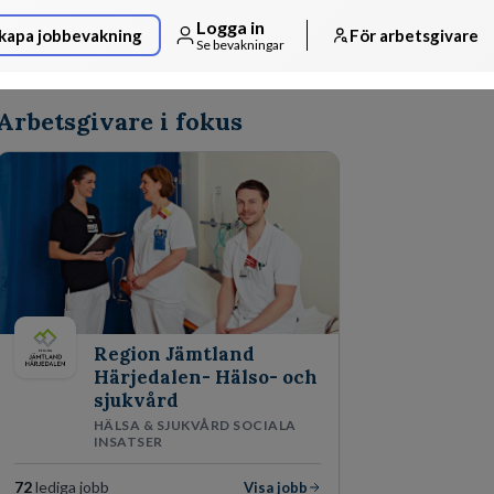
Logga in
kapa jobbevakning
För arbetsgivare
Se bevakningar
Arbetsgivare i fokus
Region Jämtland
Härjedalen- Hälso- och
sjukvård
HÄLSA & SJUKVÅRD SOCIALA
INSATSER
72
lediga jobb
Visa jobb