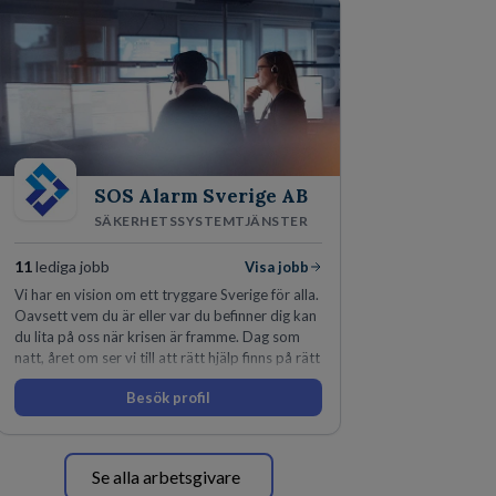
SOS Alarm Sverige AB
SÄKERHETSSYSTEMTJÄNSTER
11
lediga jobb
Visa jobb
Vi har en vision om ett tryggare Sverige för alla.
Oavsett vem du är eller var du befinner dig kan
du lita på oss när krisen är framme. Dag som
natt, året om ser vi till att rätt hjälp finns på rätt
plats i rätt tid.
Besök profil
Se alla arbetsgivare