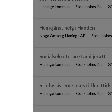
Haninge kommun
Stockholms län
20
Hemtjänst helg i Handen
Noga Omsorg Haninge AB
Stockholms
Socialsekreterare familjerätt
Haninge kommun
Stockholms län
20
Stödassistent sökes till korttids
Haninge kommun
Stockholms län
20