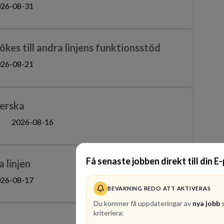
26-08-31
kes till andra linjens funktionsstöd
26-08-21
terska
2026-08-16
Få senaste jobben direkt till din E
 linjen
26-08-17
BEVAKNING REDO ATT AKTIVERAS
Du kommer få uppdateringar av
nya jobb
s
kriteriera: