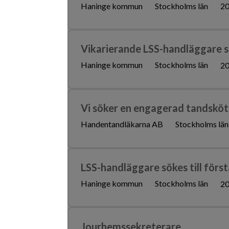
Haninge kommun
Stockholms län
20
Vikarierande LSS-handläggare sö
Haninge kommun
Stockholms län
20
Vi söker en engagerad tandskö
Handentandläkarna AB
Stockholms län
LSS-handläggare sökes till första
Haninge kommun
Stockholms län
20
Jourhemssekreterare