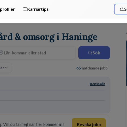
profiler
Karriärtips
S
Vård & omsorg i Haninge
Sök
ter
65
matchande jobb
Rensa alla
. Vill du få mejl när fler kommer in?
Bevaka jobb