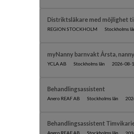
Distriktsläkare med möjlighet t
REGION STOCKHOLM
Stockholms lä
myNanny barnvakt Årsta, nanny
YCLA AB
Stockholms län
2026-08-
Behandlingsassistent
Anero REAF AB
Stockholms län
202
Behandlingsassistent Timvikari
Anero REAF AB
Stockholms län
202