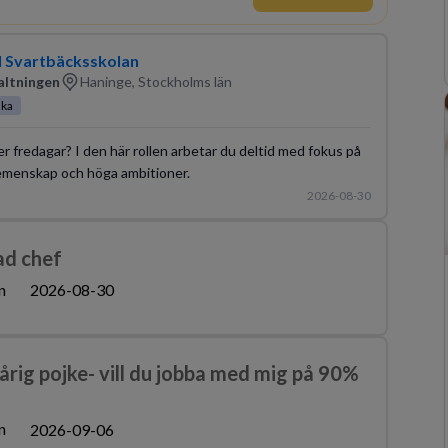
ll Svartbäcksskolan
altningen
Haninge, Stockholms län
ska
der fredagar? I den här rollen arbetar du deltid med fokus på
gemenskap och höga ambitioner.
2026-08-30
ad chef
n
2026-08-30
-årig pojke- vill du jobba med mig på 90%
n
2026-09-06