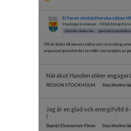
Erfaren skolsköterska sökes ti
Haninge kommun - Utbildningsförv
Distriktssköterska
Specialistsjuksköter
Vill du bidra till elevers hälsa och utveckling un
anpassad grundskola i en miljö som präglas av 
Närakut Handen söker engager
REGION STOCKHOLM
Stockholms lä
Jag är en glad och energifylld 6
i
Bambi Ekonomisk Fören
Stockholms lä