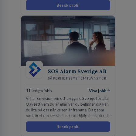
uppdrag i hela Sverige både inom den privata
Besök profil
som offentliga sektorn.
SOS Alarm Sverige AB
SÄKERHETSSYSTEMTJÄNSTER
11
lediga jobb
Visa jobb
Vi har en vision om ett tryggare Sverige för alla.
Oavsett vem du är eller var du befinner dig kan
du lita på oss när krisen är framme. Dag som
natt, året om ser vi till att rätt hjälp finns på rätt
plats i rätt tid.
Besök profil