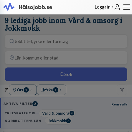
Logga in
9 lediga jobb inom Vård & omsorg i
Jokkmokk
Sök
Ort
Yrke
1
1
AKTIVA FILTER
2
Rensa alla
Vård & omsorg
YRKESKATEGORI
Jokkmokk
NORRBOTTENS LÄN