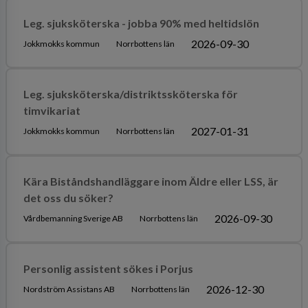
Leg. sjuksköterska - jobba 90% med heltidslön
2026-09-30
Jokkmokks kommun
Norrbottens län
Leg. sjuksköterska/distriktssköterska för
timvikariat
2027-01-31
Jokkmokks kommun
Norrbottens län
Kära Biståndshandläggare inom Äldre eller LSS, är
det oss du söker?
2026-09-30
Vårdbemanning Sverige AB
Norrbottens län
Personlig assistent sökes i Porjus
2026-12-30
Nordström Assistans AB
Norrbottens län