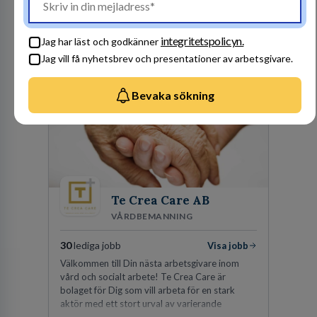
målet arbetar vi mot varje dag – tillsammans
integritetspolicyn.
Jag har läst och godkänner
Besök profil
Jag vill få nyhetsbrev och presentationer av arbetsgivare.
Bevaka sökning
Te Crea Care AB
VÅRDBEMANNING
30
lediga jobb
Visa jobb
Välkommen till Din nästa arbetsgivare inom
vård och socialt arbete! Te Crea Care är
bolaget för Dig som vill arbeta för en stark
aktör med ett stort urval av varierande