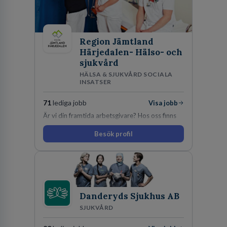
Region Jämtland
Härjedalen- Hälso- och
sjukvård
HÄLSA & SJUKVÅRD SOCIALA
INSATSER
71
lediga jobb
Visa jobb
Är vi din framtida arbetsgivare? Hos oss finns
engagemang, vilja och hjärta. Här uppmuntras
Besök profil
du alltid till utveckling! Vårt forskningsklimat är
oförskämt bra. Erfarna och engagerande
medarbetare gör att utvecklingen hos oss går i
snabb takt. Här hittar du en av landets mest
spännande arbetsplatser!
Danderyds Sjukhus AB
SJUKVÅRD