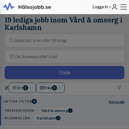
Logga in
19 lediga jobb inom Vård & omsorg i
Karlshamn
Sök
Ort
Yrke
1
1
AKTIVA FILTER
2
Rensa alla
Vård & omsorg
YRKESKATEGORI
Karlshamn
BLEKINGE LÄN