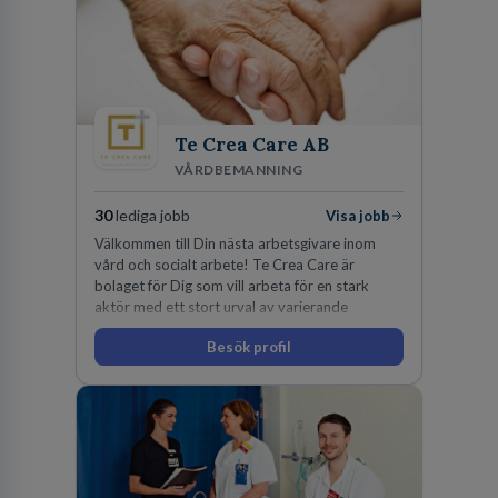
Te Crea Care AB
VÅRDBEMANNING
30
lediga jobb
Visa jobb
Välkommen till Din nästa arbetsgivare inom
vård och socialt arbete! Te Crea Care är
bolaget för Dig som vill arbeta för en stark
aktör med ett stort urval av varierande
uppdrag i hela Sverige både inom den privata
Besök profil
som offentliga sektorn.