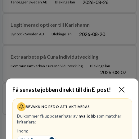
2026-08-26
Tenbagger Sweden AB
Blekinge län
Legitimerad optiker till Karlshamn
2026-08-20
Synoptik Sweden AB
Blekinge län
Extraarbete på Cura Individutveckling
Kommunsamverkan Cura Individutveckling
Blekinge län
2026-08-07
Få senaste jobben direkt till din E-post!
Arbetsterapeut
2026-10-20
Arbetslivsresurs Ar AB
Blekinge län
BEVAKNING REDO ATT AKTIVERAS
Du kommer få uppdateringar av
nya jobb
som matchar
kriteriera:
Arbetsgivare i fokus
Inom: