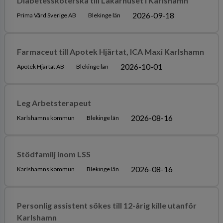
Diabetessköterska till Läkarhuset i Karlshamn
2026-09-18
Prima Vård Sverige AB
Blekinge län
Farmaceut till Apotek Hjärtat, ICA Maxi Karlshamn
2026-10-01
Apotek Hjärtat AB
Blekinge län
Leg Arbetsterapeut
2026-08-16
Karlshamns kommun
Blekinge län
Stödfamilj inom LSS
2026-08-16
Karlshamns kommun
Blekinge län
Personlig assistent sökes till 12-årig kille utanför
Karlshamn