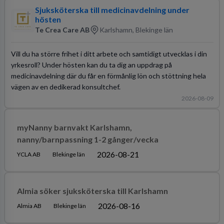
Sjuksköterska till medicinavdelning under
hösten
Te Crea Care AB
Karlshamn, Blekinge län
Vill du ha större frihet i ditt arbete och samtidigt utvecklas i din
yrkesroll? Under hösten kan du ta dig an uppdrag på
medicinavdelning där du får en förmånlig lön och stöttning hela
vägen av en dedikerad konsultchef.
2026-08-09
myNanny barnvakt Karlshamn,
nanny/barnpassning 1-2 gånger/vecka
2026-08-21
YCLA AB
Blekinge län
Almia söker sjuksköterska till Karlshamn
2026-08-16
Almia AB
Blekinge län