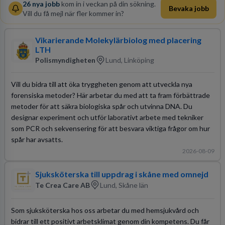
26
nya jobb
kom in i veckan på din sökning.
Bevaka jobb
Vill du få mejl när fler kommer in?
Vikarierande Molekylärbiolog med placering
LTH
Polismyndigheten
Lund, Linköping
Vill du bidra till att öka tryggheten genom att utveckla nya
forensiska metoder? Här arbetar du med att ta fram förbättrade
metoder för att säkra biologiska spår och utvinna DNA. Du
designar experiment och utför laborativt arbete med tekniker
som PCR och sekvensering för att besvara viktiga frågor om hur
spår har avsatts.
2026-08-09
Sjuksköterska till uppdrag i skåne med omnejd
Te Crea Care AB
Lund, Skåne län
Som sjuksköterska hos oss arbetar du med hemsjukvård och
bidrar till ett positivt arbetsklimat genom din kompetens. Du får