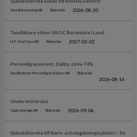
Sjuksköterska sökes till hösten/vintern!
2026-08-20
Viva Bemanning AB
Skåne län
Tandläkare sökes till OC Botaniska i Lund
2027-02-02
H.F. Oral Care AB
Skåne län
Personlig assistent, Dalby, cirka 74%
Sundholmen Personlig Assistans AB
Skåne län
2026-08-16
Undersköterska
2026-09-06
Capio Sverige AB
Skåne län
Sjuksköterska till Barn- och ungdomspsykiatri – En