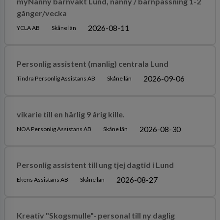
myNanny barnvakt Lund, nanny / barnpassning 1-2
gånger/vecka
2026-08-11
YCLA AB
Skåne län
Personlig assistent (manlig) centrala Lund
2026-09-06
Tindra Personlig Assistans AB
Skåne län
vikarie till en härlig 9 årig kille.
2026-08-30
NOA Personlig Assistans AB
Skåne län
Personlig assistent till ung tjej dagtid i Lund
2026-08-27
Ekens Assistans AB
Skåne län
Kreativ "Skogsmulle"- personal till ny daglig