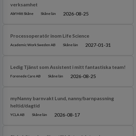
verksamhet
2026-08-25
Abf Mitt Skåne
Skåne län
Processoperatör inom Life Science
2027-01-31
Academic Work Sweden AB
Skåne län
Ledig Tjänst som Assistent i mitt fantastiska team!
2026-08-25
Forenede Care AB
Skåne län
myNanny barnvakt Lund, nanny/barnpassning
heltid/dagtid
2026-08-17
YCLA AB
Skåne län