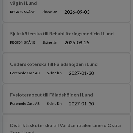
väg in i Lund
2026-09-03
REGION SKÅNE
Skåne län
Sjuksköterska till Rehabiliteringsmedicin i Lund
2026-08-25
REGION SKÅNE
Skåne län
Undersköterska till Fäladshöjden i Lund
2027-01-30
Forenede Care AB
Skåne län
Fysioterapeut till Fäladshöjden i Lund
2027-01-30
Forenede Care AB
Skåne län
Distriktssköterska till Vårdcentralen Linero Östra
Torn i Lund