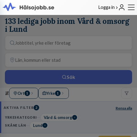
Logga in
133 lediga jobb inom Vård & omsorg
i Lund
Sök
Ort
Yrke
1
1
AKTIVA FILTER
2
Rensa alla
Vård & omsorg
YRKESKATEGORI
Lund
SKÅNE LÄN