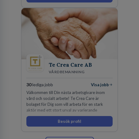
Te Crea Care AB
VÅRDBEMANNING
30
lediga jobb
Visa jobb
Välkommen till Din nästa arbetsgivare inom
vård och socialt arbete! Te Crea Care är
bolaget för Dig som vill arbeta för en stark
aktör med ett stort urval av varierande
uppdrag i hela Sverige både inom den privata
Besök profil
som offentliga sektorn.