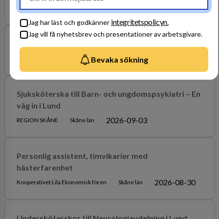
2026-08-21
Ekens Assistans AB
Skåne län
integritetspolicyn.
Jag har läst och godkänner
Jag vill få nyhetsbrev och presentationer av arbetsgivare.
Sjuksköterska till Neurologiavdelning i Lund
2026-09-04
REGION SKÅNE
Skåne län
Bevaka sökning
Sjuksköterska till Barn- och ungdomspsykiatri – En
väg in i Lund
2026-09-03
REGION SKÅNE
Skåne län
Personlig assistent, timvikarier med
hästerfarenhet
2026-08-30
Kooperativet Lila Ekonomisk fören
Skåne län
Undersköterskor till Neurologiavdelning i Lund