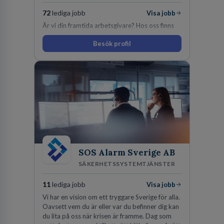
72
lediga jobb
Visa jobb
Är vi din framtida arbetsgivare? Hos oss finns
engagemang, vilja och hjärta. Här uppmuntras
Besök profil
du alltid till utveckling! Vårt forskningsklimat är
oförskämt bra. Erfarna och engagerande
medarbetare gör att utvecklingen hos oss går i
snabb takt. Här hittar du en av landets mest
spännande arbetsplatser!
SOS Alarm Sverige AB
SÄKERHETSSYSTEMTJÄNSTER
11
lediga jobb
Visa jobb
Vi har en vision om ett tryggare Sverige för alla.
Oavsett vem du är eller var du befinner dig kan
du lita på oss när krisen är framme. Dag som