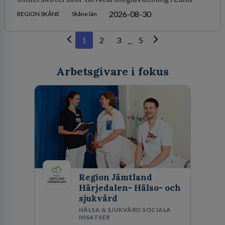
2026-08-30
REGION SKÅNE
Skåne län
1
2
3
5
...
Arbetsgivare i fokus
Region Jämtland
Härjedalen- Hälso- och
sjukvård
HÄLSA & SJUKVÅRD SOCIALA
INSATSER