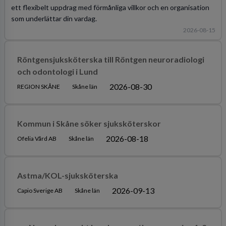
ett flexibelt uppdrag med förmånliga villkor och en organisation
som underlättar din vardag.
2026-08-15
Röntgensjuksköterska till Röntgen neuroradiologi
och odontologi i Lund
2026-08-30
REGION SKÅNE
Skåne län
Kommun i Skåne söker sjuksköterskor
2026-08-18
Ofelia Vård AB
Skåne län
Astma/KOL-sjuksköterska
2026-09-13
Capio Sverige AB
Skåne län