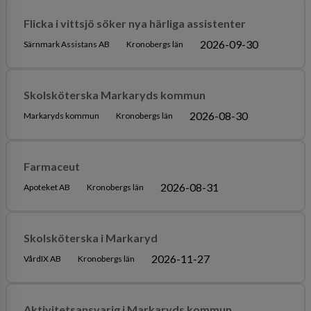
Flicka i vittsjö söker nya härliga assistenter
2026-09-30
Särnmark Assistans AB
Kronobergs län
Skolsköterska Markaryds kommun
2026-08-30
Markaryds kommun
Kronobergs län
Farmaceut
2026-08-31
Apoteket AB
Kronobergs län
Skolsköterska i Markaryd
2026-11-27
VårdIX AB
Kronobergs län
Aktivitetsansvarig i Markaryds kommun