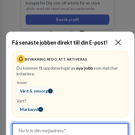
bolaget för Dig som vill arbeta för en stark
aktör med ett stort urval av varierande
uppdrag i hela Sverige både inom den privata
Besök profil
som offentliga sektorn.
Få senaste jobben direkt till din E-post!
Danderyds Sjukhus AB
BEVAKNING REDO ATT AKTIVERAS
SJUKVÅRD
Du kommer få uppdateringar av
nya jobb
som matchar
kriteriera:
19
lediga jobb
Visa jobb
Inom:
Danderyds sjukhus är ett av de största
akutsjukhusen i Sverige. Vi bedriver
Vård & omsorg
universitetssjukvård med utbildning och
Vart?
forskning kring våra vanligaste folksjukdomar.
Det viktigaste för oss som jobbar här är att
Markaryd
våra patienter känner sig trygga och säkra och
får bästa möjliga vård och behandling. Det
målet arbetar vi mot varje dag – tillsammans