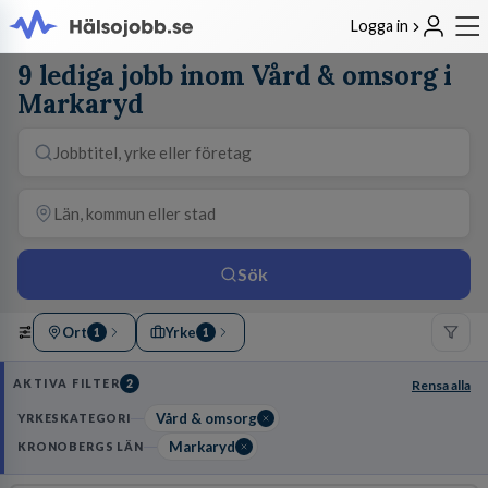
Logga in
9 lediga jobb inom Vård & omsorg i
Markaryd
Sök
Ort
Yrke
1
1
AKTIVA FILTER
2
Rensa alla
Vård & omsorg
YRKESKATEGORI
Markaryd
KRONOBERGS LÄN