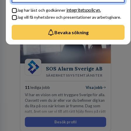
Besök profil
integritetspolicyn.
Jag har läst och godkänner
Jag vill få nyhetsbrev och presentationer av arbetsgivare.
Bevaka sökning
SOS Alarm Sverige AB
SÄKERHETSSYSTEMTJÄNSTER
11
lediga jobb
Visa jobb
Vi har en vision om ett tryggare Sverige för alla.
Oavsett vem du är eller var du befinner dig kan
du lita på oss när krisen är framme. Dag som
natt, året om ser vi till att rätt hjälp finns på rätt
plats i rätt tid.
Besök profil