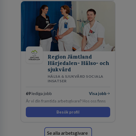
Region Jämtland
Härjedalen- Hälso- och
sjukvård
HÄLSA & SJUKVÅRD SOCIALA
INSATSER
69
lediga jobb
Visa jobb
Är vi din framtida arbetsgivare? Hos oss finns
engagemang, vilja och hjärta. Här uppmuntras
Besök profil
du alltid till utveckling! Vårt forskningsklimat är
oförskämt bra. Erfarna och engagerande
medarbetare gör att utvecklingen hos oss går i
snabb takt. Här hittar du en av landets mest
Se alla arbetsgivare
spännande arbetsplatser!