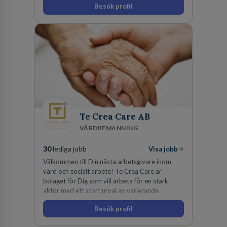
Besök profil
Te Crea Care AB
VÅRDBEMANNING
30
lediga jobb
Visa jobb
Välkommen till Din nästa arbetsgivare inom
vård och socialt arbete! Te Crea Care är
bolaget för Dig som vill arbeta för en stark
aktör med ett stort urval av varierande
uppdrag i hela Sverige både inom den privata
Besök profil
som offentliga sektorn.