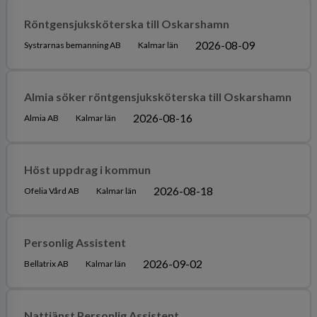
Röntgensjuksköterska till Oskarshamn
2026-08-09
Systrarnas bemanning AB
Kalmar län
Almia söker röntgensjuksköterska till Oskarshamn
2026-08-16
Almia AB
Kalmar län
Höst uppdrag i kommun
2026-08-18
Ofelia Vård AB
Kalmar län
Personlig Assistent
2026-09-02
Bellatrix AB
Kalmar län
Nattjänst Personlig Assistent