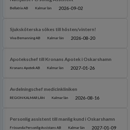
2026-09-02
Bellatrix AB
Kalmar län
Sjuksköterska sökes till hösten/vintern!
2026-08-20
Viva Bemanning AB
Kalmar län
Apotekschef till Kronans Apotek i Oskarshamn
2027-01-26
Kronans Apotek AB
Kalmar län
Avdelningschef medicinkliniken
2026-08-16
REGION KALMAR LÄN
Kalmar län
Personlig assistent till manlig kund i Oskarshamn
2027-01-09
Frösunda Personlig Assistans AB
Kalmar län