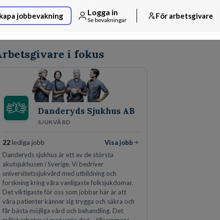
Logga in
kapa jobbevakning
För arbetsgivare
Se bevakningar
rbetsgivare i fokus
Danderyds Sjukhus AB
SJUKVÅRD
22
lediga jobb
Visa jobb
Danderyds sjukhus är ett av de största
akutsjukhusen i Sverige. Vi bedriver
universitetssjukvård med utbildning och
forskning kring våra vanligaste folksjukdomar.
Det viktigaste för oss som jobbar här är att
våra patienter känner sig trygga och säkra och
får bästa möjliga vård och behandling. Det