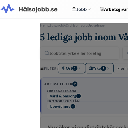
Jobb
Arbetsgivar
Hem
Lediga jobb
Vård & omsorg
Uppvidinge
5 lediga jobb inom V
Ort
Yrke
Fler f
FILTER:
1
1
AKTIVA FILTER
2
YRKESKATEGORI
Vård & omsorg
KRONOBERGS LÄN
Uppvidinge
Nu söker vi en distriktskötersk