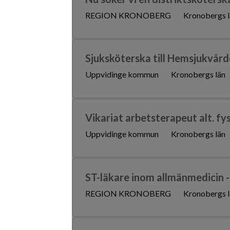
REGION KRONOBERG
Kronobergs l
Sjuksköterska till Hemsjukvår
Uppvidinge kommun
Kronobergs län
Vikariat arbetsterapeut alt. fy
Uppvidinge kommun
Kronobergs län
ST-läkare inom allmänmedicin 
REGION KRONOBERG
Kronobergs l