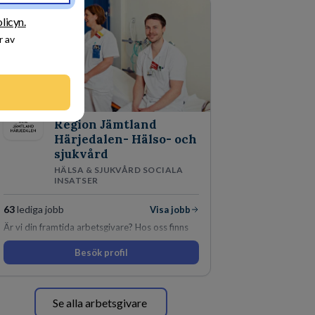
licyn.
r av
Region Jämtland
Härjedalen- Hälso- och
sjukvård
HÄLSA & SJUKVÅRD SOCIALA
INSATSER
63
lediga jobb
Visa jobb
Är vi din framtida arbetsgivare? Hos oss finns
engagemang, vilja och hjärta. Här uppmuntras
Besök profil
du alltid till utveckling! Vårt forskningsklimat är
oförskämt bra. Erfarna och engagerande
medarbetare gör att utvecklingen hos oss går i
snabb takt. Här hittar du en av landets mest
Se alla arbetsgivare
spännande arbetsplatser!