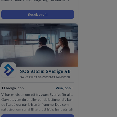
målet arbetar vi mot varje dag – tillsammans
Besök profil
SOS Alarm Sverige AB
SÄKERHETSSYSTEMTJÄNSTER
11
lediga jobb
Visa jobb
Vi har en vision om ett tryggare Sverige för alla.
Oavsett vem du är eller var du befinner dig kan
du lita på oss när krisen är framme. Dag som
natt, året om ser vi till att rätt hjälp finns på rätt
plats i rätt tid.