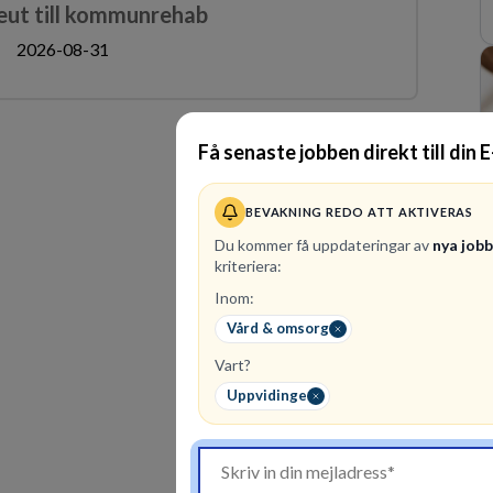
peut till kommunrehab
2026-08-31
Få senaste jobben direkt till din 
BEVAKNING REDO ATT AKTIVERAS
Du kommer få uppdateringar av
nya job
kriteriera:
Inom:
Vård & omsorg
Vart?
Uppvidinge