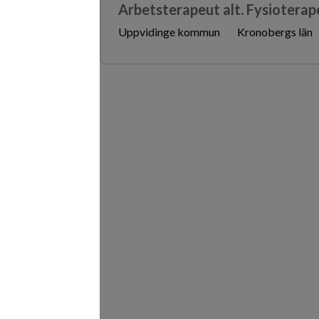
Arbetsterapeut alt. Fysiotera
Uppvidinge kommun
Kronobergs län