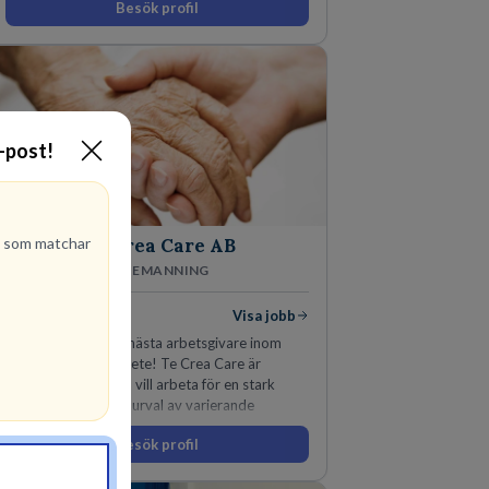
Besök profil
E-post!
b
som matchar
Te Crea Care AB
VÅRDBEMANNING
10
lediga jobb
Visa jobb
Välkommen till Din nästa arbetsgivare inom
vård och socialt arbete! Te Crea Care är
bolaget för Dig som vill arbeta för en stark
aktör med ett stort urval av varierande
uppdrag i hela Sverige både inom den privata
Besök profil
som offentliga sektorn.