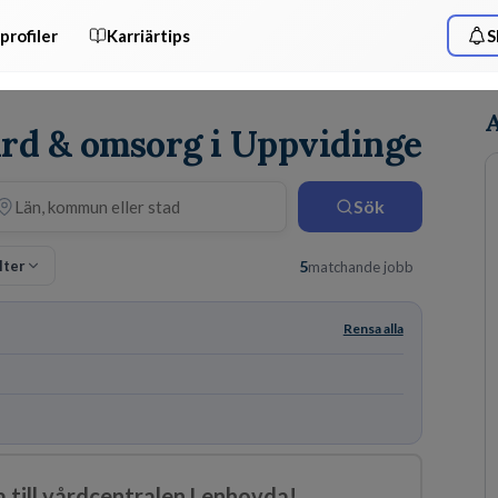
profiler
Karriärtips
S
A
ård & omsorg i Uppvidinge
Sök
ilter
5
matchande jobb
Rensa alla
a till vårdcentralen Lenhovda!