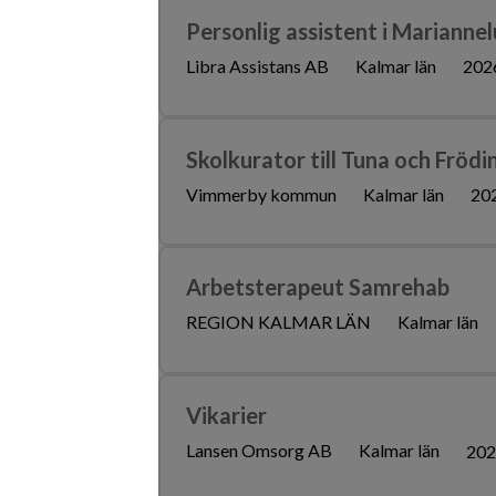
Personlig assistent i Marianne
Libra Assistans AB
Kalmar län
202
Skolkurator till Tuna och Frödi
Vimmerby kommun
Kalmar län
20
Arbetsterapeut Samrehab
REGION KALMAR LÄN
Kalmar län
Vikarier
Lansen Omsorg AB
Kalmar län
202