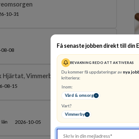
dreomsorgen
26-10-31
Få senaste jobben direkt till din 
-08-08
BEVAKNING REDO ATT AKTIVERAS
Du kommer få uppdateringar av
nya job
k Hjärtat, Vimmerby
kriteriera:
6-08-15
Inom:
Vård & omsorg
Vart?
Vimmerby
 län
2026-10-05