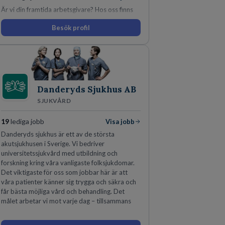
Är vi din framtida arbetsgivare? Hos oss finns
engagemang, vilja och hjärta. Här uppmuntras
Besök profil
du alltid till utveckling! Vårt forskningsklimat är
oförskämt bra. Erfarna och engagerande
medarbetare gör att utvecklingen hos oss går i
snabb takt. Här hittar du en av landets mest
spännande arbetsplatser!
Danderyds Sjukhus AB
SJUKVÅRD
19
lediga jobb
Visa jobb
Danderyds sjukhus är ett av de största
akutsjukhusen i Sverige. Vi bedriver
universitetssjukvård med utbildning och
forskning kring våra vanligaste folksjukdomar.
Det viktigaste för oss som jobbar här är att
våra patienter känner sig trygga och säkra och
får bästa möjliga vård och behandling. Det
målet arbetar vi mot varje dag – tillsammans