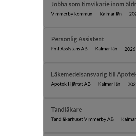
Jobba som timvikarie inom äl
Vimmerby kommun
Kalmar län
20
Personlig Assistent
Fmf Assistans AB
Kalmar län
2026
Läkemedelsansvarig till Apote
Apotek Hjärtat AB
Kalmar län
202
Tandläkare
Tandläkarhuset Vimmerby AB
Kalmar