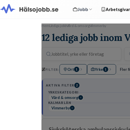
Jobb
Arbetsgivar
Hem
Lediga jobb
Vård & omsorg
Vimmerby
12 lediga jobb inom
Ort
Yrke
Fler f
FILTER:
1
1
AKTIVA FILTER
2
YRKESKATEGORI
Vård & omsorg
KALMAR LÄN
Vimmerby
Sjuksköterska ambulanssjukvå