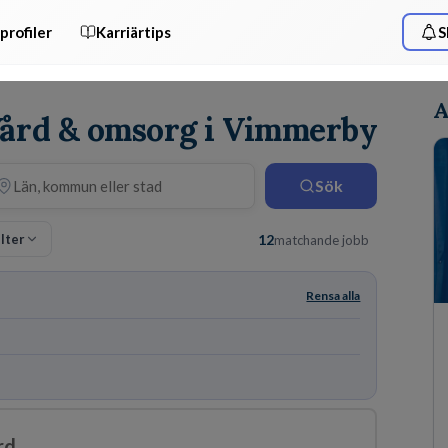
profiler
Karriärtips
S
A
 Vård & omsorg i Vimmerby
Sök
ilter
12
matchande jobb
Rensa alla
rd