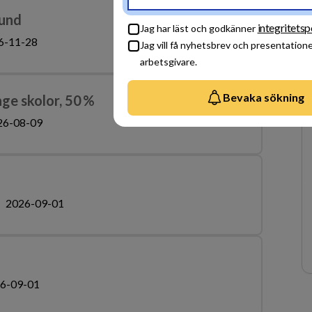
lund
integritetsp
Jag har läst och godkänner
6-11-28
Jag vill få nyhetsbrev och presentatione
arbetsgivare.
Bevaka sökning
nge skolor, 50 %
26-08-09
2026-09-01
6-09-01