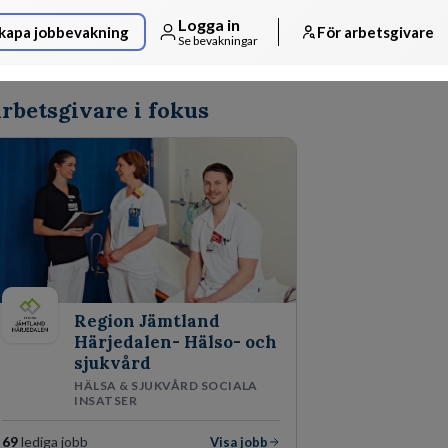
Logga in
kapa jobbevakning
För arbetsgivare
Se bevakningar
rbetsgivare i fokus
Region Jämtland
Härjedalen- Hälso- och
sjukvård
HÄLSA & SJUKVÅRD SOCIALA
INSATSER
69
lediga jobb
Visa jobb