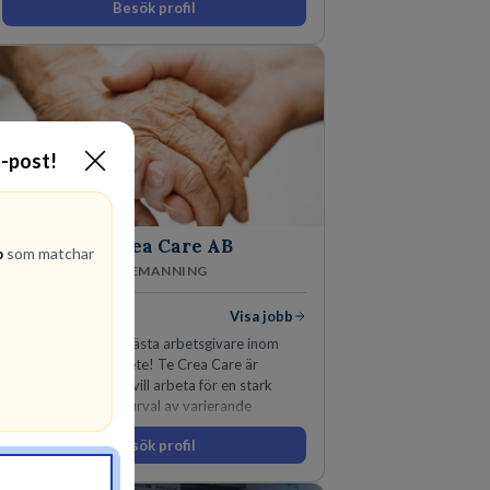
Besök profil
E-post!
Te Crea Care AB
b
som matchar
VÅRDBEMANNING
30
lediga jobb
Visa jobb
Välkommen till Din nästa arbetsgivare inom
vård och socialt arbete! Te Crea Care är
bolaget för Dig som vill arbeta för en stark
aktör med ett stort urval av varierande
uppdrag i hela Sverige både inom den privata
Besök profil
som offentliga sektorn.