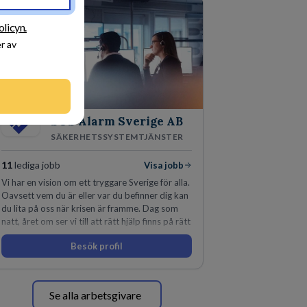
olicyn.
r av
SOS Alarm Sverige AB
SÄKERHETSSYSTEMTJÄNSTER
11
lediga jobb
Visa jobb
Vi har en vision om ett tryggare Sverige för alla.
Oavsett vem du är eller var du befinner dig kan
du lita på oss när krisen är framme. Dag som
natt, året om ser vi till att rätt hjälp finns på rätt
plats i rätt tid.
Besök profil
Se alla arbetsgivare