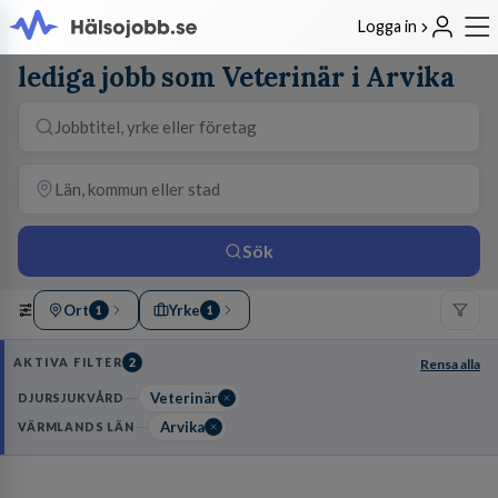
Logga in
lediga jobb som Veterinär i Arvika
Sök
Ort
Yrke
1
1
AKTIVA FILTER
2
Rensa alla
Veterinär
DJURSJUKVÅRD
Arvika
VÄRMLANDS LÄN