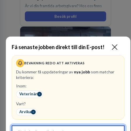
Är vi din framtida arbetsgivare? Hos oss finns
engagemang, vilja och hjärta. Här uppmuntras
Besök profil
du alltid till utveckling! Vårt forskningsklimat är
oförskämt bra. Erfarna och engagerande
medarbetare gör att utvecklingen hos oss går i
snabb takt. Här hittar du en av landets mest
spännande arbetsplatser!
Få senaste jobben direkt till din E-post!
BEVAKNING REDO ATT AKTIVERAS
Du kommer få uppdateringar av
nya jobb
som matchar
kriteriera:
SOS Alarm Sverige AB
Inom:
SÄKERHETSSYSTEMTJÄNSTER
Veterinär
11
lediga jobb
Visa jobb
Vart?
Vi har en vision om ett tryggare Sverige för alla.
Arvika
Oavsett vem du är eller var du befinner dig kan
du lita på oss när krisen är framme. Dag som
natt, året om ser vi till att rätt hjälp finns på rätt
plats i rätt tid.