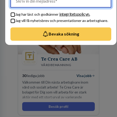
Besök profil
integritetspolicyn.
Jag har läst och godkänner
Jag vill få nyhetsbrev och presentationer av arbetsgivare.
Bevaka sökning
Te Crea Care AB
VÅRDBEMANNING
30
lediga jobb
Visa jobb
Välkommen till Din nästa arbetsgivare inom
vård och socialt arbete! Te Crea Care är
bolaget för Dig som vill arbeta för en stark
aktör med ett stort urval av varierande
uppdrag i hela Sverige både inom den privata
Besök profil
som offentliga sektorn.