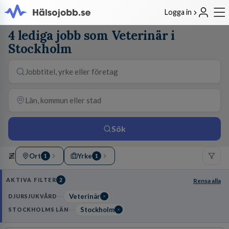
Logga in
4 lediga jobb som Veterinär i
Stockholm
Sök
Ort
Yrke
1
1
AKTIVA FILTER
2
Rensa alla
Veterinär
DJURSJUKVÅRD
Stockholm
STOCKHOLMS LÄN