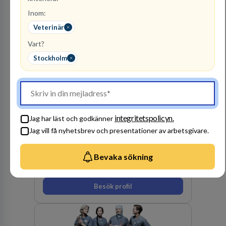
Inom:
Veterinär
Vart?
Stockholm
SOS Alarm Sverige AB
SÄKERHETSSYSTEMTJÄNSTER
integritetspolicyn.
Jag har läst och godkänner
11
lediga jobb
Visa jobb
Jag vill få nyhetsbrev och presentationer av arbetsgivare.
Vi har en vision om ett tryggare Sverige för alla.
Oavsett vem du är eller var du befinner dig kan
Bevaka sökning
du lita på oss när krisen är framme. Dag som
natt, året om ser vi till att rätt hjälp finns på rätt
plats i rätt tid.
Besök profil