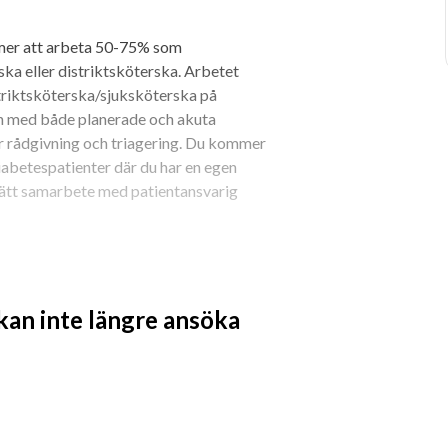
mer att arbeta 50-75% som 
 eller distriktsköterska. Arbetet 
riktsköterska/sjuksköterska på 
 med både planerade och akuta 
r rådgivning och triagering. Du kommer 
abetespatienter där du har en egen 
t tätt samarbete med patientansvarig 
tssköterska.
 kan inte längre ansöka
ården i Sverige efter din examen.
ft. Ytterligare språkkunskaper är 
etat med digitala vårdmöten är det 