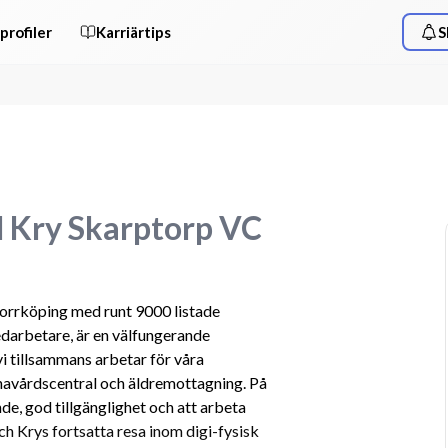
profiler
Karriärtips
S
l Kry Skarptorp VC
Norrköping med runt 9000 listade 
arbetare, är en välfungerande 
i tillsammans arbetar för våra 
rnavårdscentral och äldremottagning. På 
e, god tillgänglighet och att arbeta 
h Krys fortsatta resa inom digi-fysisk 