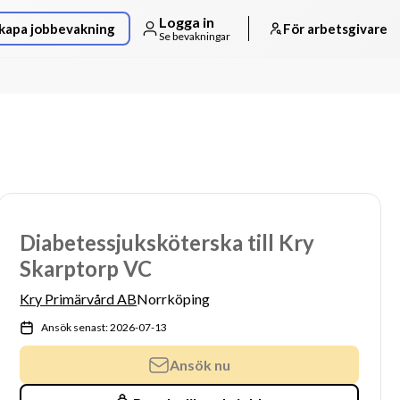
Logga in
kapa jobbevakning
För arbetsgivare
Se bevakningar
Diabetessjuksköterska till Kry
Skarptorp VC
Kry Primärvård AB
Norrköping
Ansök senast: 2026-07-13
Ansök nu