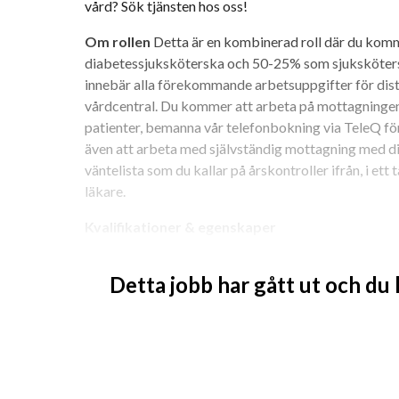
vård? Sök tjänsten hos oss!
Om rollen 
Detta är en kombinerad roll där du kom
diabetessjuksköterska och 50-25% som sjuksköterska
innebär alla förekommande arbetsuppgifter för dist
vårdcentral. Du kommer att arbeta på mottagningen
patienter, bemanna vår telefonbokning via TeleQ fö
även att arbeta med självständig mottagning med di
väntelista som du kallar på årskontroller ifrån, i et
läkare.
Kvalifikationer & egenskaper
Du är legitimerad sjuksköterska eller distrik
Detta jobb har gått ut och du
Du har vidareutbildning inom diabetes.
Du har tidigare yrkeserfarenhet från primärv
Goda kunskaper i svenska, både i tal och skri
meriterande.
Goda tekniska kunskaper, om du tidigare arb
meriterande.