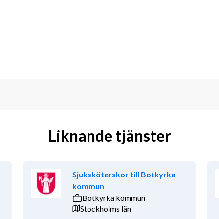
 ditt bemötande och värnar om att 
mot både kollegor och patienter.
ell bland annat skapad för att öka 
m sätter kvalitet och patientsäkerhet 
.
et för vårdcentralen inom nya verktyg, 
Liknande tjänster
ling av Krys digitala och fysiska vård.
h utbyter erfarenheter kring metoder 
Sjuksköterskor till Botkyrka
kommun
or med varierande föreläsningar 
Botkyrka kommun
gar.
Stockholms län
iga försäkringar.