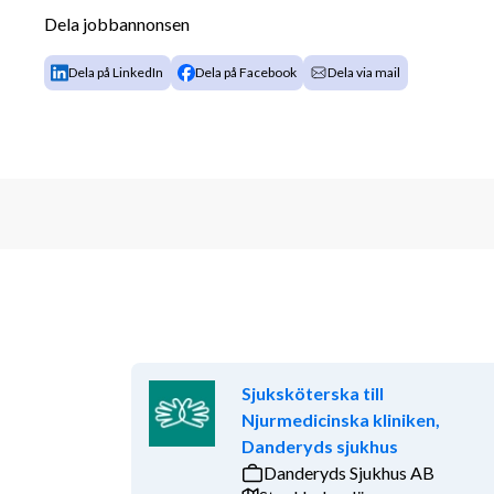
Du arbetar evidensbaserat, är professionell i
Dela jobbannonsen
sätta patienten först.
Du har god samarbetsförmåga och är lyhörd 
Dela på LinkedIn
Dela på Facebook
Dela via mail
Vi erbjuder dig
Möjlighet att jobba utifrån vår unika Kry-mod
tillgängligheten för våra patienter.
En vårdcentral med stort fokus på service, so
som högsta prioritet.
Förmånligt erbjudande för besök i Kry-appen
Involvering i det medicinska planeringsarbet
processer samt rutiner och riktlinjer.
En möjlighet att bidra till kontinuerlig utveck
Kollegor över hela landet som samarbetar oc
Sjuksköterska till
och medicinska fall.
Njurmedicinska kliniken,
Introduktionsdagar, digitala utbildningsveck
Danderyds sjukhus
kopplat till vården samt till specifika lanserin
Danderyds Sjukhus AB
Kollektivavtal, friskvårdsbidrag och förmånl