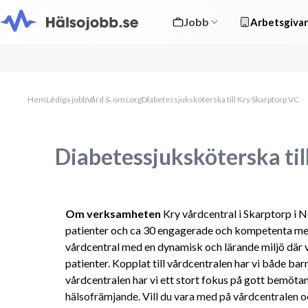
Jobb
Arbetsgivar
Hem
Lediga jobb
Vård & omsorg
Diabetessjuksköterska till Kry Skarptorp VC
Diabetessjuksköterska til
Om verksamheten 
Kry vårdcentral i Skarptorp i 
patienter och ca 30 engagerade och kompetenta med
vårdcentral med en dynamisk och lärande miljö där v
patienter. Kopplat till vårdcentralen har vi både ba
vårdcentralen har vi ett stort fokus på gott bemötand
hälsofrämjande. Vill du vara med på vårdcentralen oc