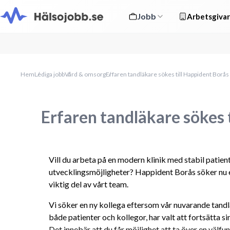
Jobb
Arbetsgivar
Hem
Lediga jobb
Vård & omsorg
Erfaren tandläkare sökes till Happident Borås
Erfaren tandläkare sökes 
Vill du arbeta på en modern klinik med stabil patie
utvecklingsmöjligheter? Happident Borås söker nu en
viktig del av vårt team.
Vi söker en ny kollega eftersom vår nuvarande tand
både patienter och kollegor, har valt att fortsätta si
Det innebär att du får möjlighet att ta över en väl