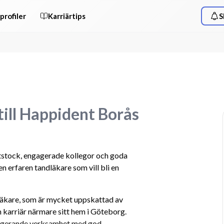
profiler
Karriärtips
S
till Happident Borås
ntstock, engagerade kollegor och goda 
 erfaren tandläkare som vill bli en 
läkare, som är mycket uppskattad av 
n karriär närmare sitt hem i Göteborg. 
fungerande verksamhet med god 