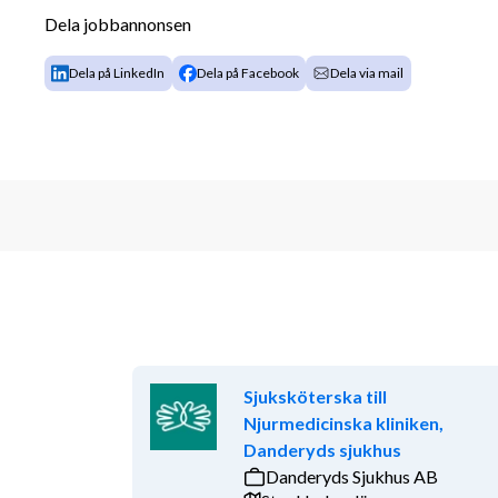
Dela jobbannonsen
Legitimerad tandläkare
Minst 3 års klinisk erfarenhet
Dela på LinkedIn
Dela på Facebook
Dela via mail
God erfarenhet av protetiska behandlingar
Goda kunskaper i svenska i tal och skrift
Meriterande
Erfarenhet av implantatbehandlingar
Personliga egenskaper
Vi söker dig som:
Har ett tryggt, professionellt och empatisk
Arbetar strukturerat och kvalitetsmedvetet
Sjuksköterska till
Trivs med teamarbete och tar ansvar för ditt
Njurmedicinska kliniken,
Vi erbjuder dig
Danderyds sjukhus
Danderyds Sjukhus AB
En modern klinik med god patienttillströmni