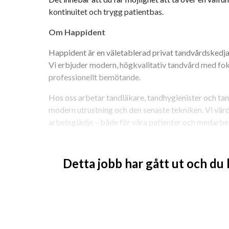
kontinuitet och trygg patientbas.
Om Happident
Happident är en väletablerad privat tandvårdskedja m
Vi erbjuder modern, högkvalitativ tandvård med fokus
professionellt bemötande.
Hos oss arbetar tandläkare, tandhygienister och ta
modern utrustning och den senaste tekniken. Vi värde
arbetsglädje – både för våra patienter och medarbe
Arbetsuppgifter
Detta jobb har gått ut och du
Som tandläkare hos oss arbetar du med:
Allmäntandvård
Protetiska behandlingar
Eget patientansvar med fokus på kvalitet och
Kvalifikationer 