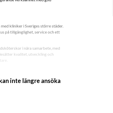
ed kliniker i Sveriges större städer. 
 på tillgänglighet, service och ett 
ndsköterskor i nära samarbete, med 
sätter kvalitet, utveckling och 
tare.
 kan inte längre ansöka
 långsiktiga relationer