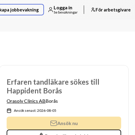
Logga in
kapa jobbevakning
För arbetsgivare
Se bevakningar
Erfaren tandläkare sökes till
Happident Borås
Orasolv Clinics AB
Borås
Ansök senast: 2026-08-05
Ansök nu