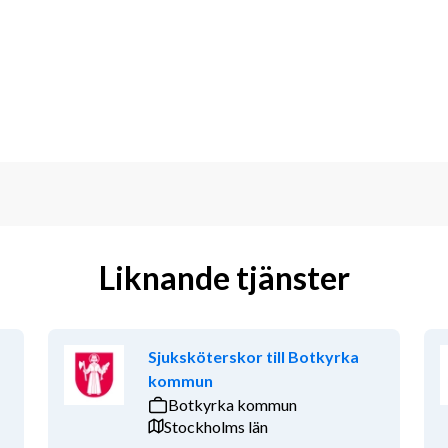
Liknande tjänster
t patientbemötande
Sjuksköterskor till Botkyrka
 arbete
kommun
Botkyrka kommun
Stockholms län
ng