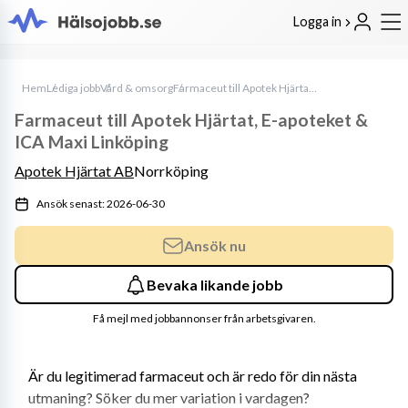
Logga in
Hem
Lediga jobb
Vård & omsorg
Farmaceut till Apotek Hjärtat, E-apoteket & ICA Maxi Linköping
Farmaceut till Apotek Hjärtat, E-apoteket &
ICA Maxi Linköping
Apotek Hjärtat AB
Norrköping
Ansök senast: 2026-06-30
Ansök nu
Bevaka likande jobb
Få mejl med jobbannonser från arbetsgivaren.
Är du legitimerad farmaceut och är redo för din nästa 
utmaning? Söker du mer variation i vardagen? 