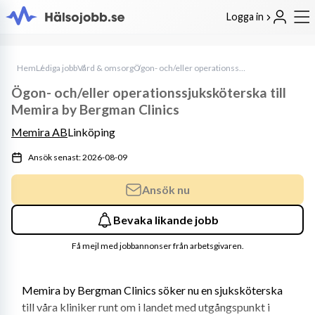
Logga in
Hem
Lediga jobb
Vård & omsorg
Ögon- och/eller operationssjuksköterska till Memira by Bergman Clinics
Ögon- och/eller operationssjuksköterska till
Memira by Bergman Clinics
Memira AB
Linköping
Ansök senast: 2026-08-09
Ansök nu
Bevaka likande jobb
Få mejl med jobbannonser från arbetsgivaren.
Memira by Bergman Clinics söker nu en sjuksköterska 
till våra kliniker runt om i landet med utgångspunkt i 