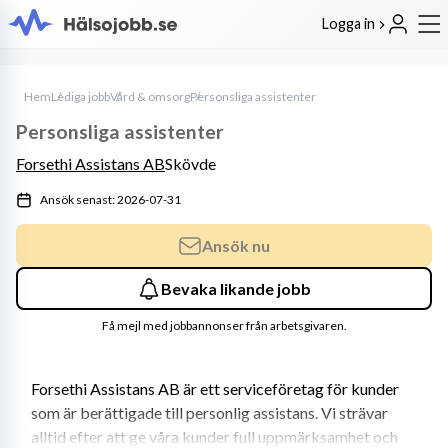
Logga in
Hem
Lediga jobb
Vård & omsorg
Personsliga assistenter
Personsliga assistenter
Forsethi Assistans AB
Skövde
Ansök senast: 2026-07-31
Ansök nu
Bevaka likande jobb
Få mejl med jobbannonser från arbetsgivaren.
Forsethi Assistans AB är ett serviceföretag för kunder 
som är berättigade till personlig assistans. Vi strävar 
alltid efter att ge våra kunder full uppmärksamhet och 