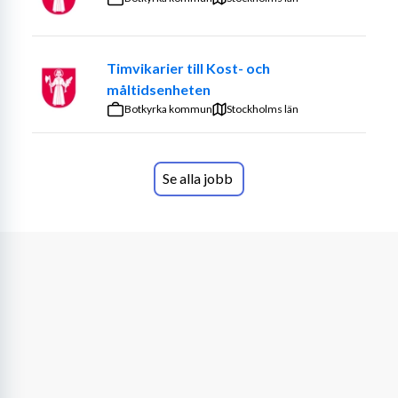
och semester med möjlighet till förlängning. Vill du 
arbeta hos en kvinna 65+ år, bosatt i Skövde? Jag 
behöver hjälp med det mesta som uppkommer i 
Timvikarier till Kost- och
vardagen. Det förekommer enstaka lyft. Du kommer att 
måltidsenheten
vara behjälplig under morgon samt större delen av 
Botkyrka kommun
Stockholms län
eftermiddag och kväll. Är mat- och klädintresserad, 
tycker mycket om blommor och gillar att gå på teater 
och bio. Personlighet: orädd, glad och social med ett 
Se alla jobb
stort kulturintresse
Du som söker ska vara en person som tycker att arbete 
med människor är stimulerande. Vi söker dig som är ärlig 
och uppriktig. Det är viktigt att du inte är rädd för att 
arbeta och samtidigt vågar vara dig själv. Har du intresse 
för mat och kläder och fingrar gröna, kanske Du är den vi 
söker. Du som är kvinna eller man är välkommen att söka 
tjänsten.
Det behövs ingen tidigare erfarenhet eller utbildning, 