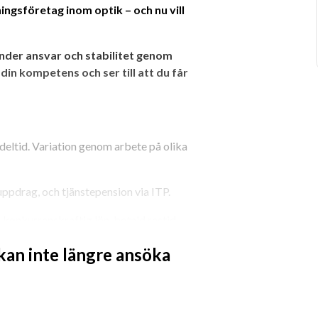
ngsföretag inom optik – och nu vill 
under ansvar och stabilitet genom 
din kompetens och ser till att du får 
er deltid. Variation genom arbete på olika 
uppdrag, och tjänstepension via ITP.
konkurrenskraftig lön, betald restid.
an arbete och fritid.
 kan inte längre ansöka
rdsbidrag och 30 minuters 