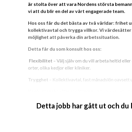
är stolta över att vara Nordens största bemanni
vi att du blir en del av vårt engagerade team.
Hos oss får du det bästa av två världar: frihet 
kollektivavtal och trygga villkor. Vi värdesätter 
möjlighet att påverka din arbetssituation.
Detta får du som konsult hos oss:
 Flexibilitet
 – Välj själv om du vill arbeta heltid ell
orter, olika kedjor eller kliniker.
Trygghet
 – Kollektivavtal, fast månadslön oavsett 
Konkurrenskraftig ersättning
 – Marknadsmässig 
Lediga helger och helgdagar
 – En sund balans mell
Detta jobb har gått ut och du
Hälsa & välmående
 – Sjukvårdsförsäkring, friskvå
undersökningar.