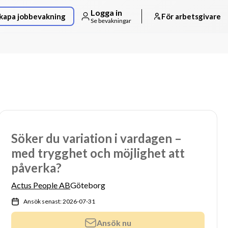
Logga in
kapa jobbevakning
För arbetsgivare
Se bevakningar
Söker du variation i vardagen –
med trygghet och möjlighet att
påverka?
Actus People AB
Göteborg
Ansök senast: 2026-07-31
Ansök nu