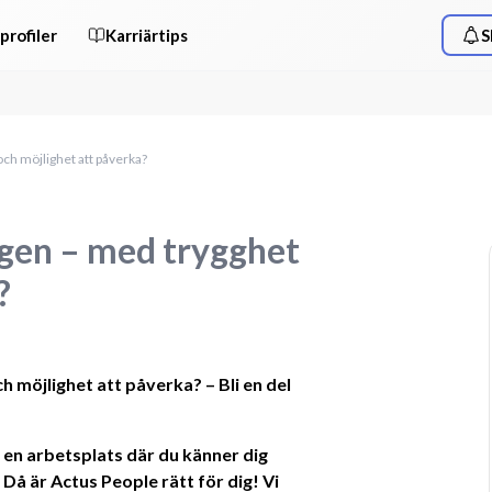
profiler
Karriärtips
S
och möjlighet att påverka?
agen – med trygghet
?
 möjlighet att påverka? – Bli en del 
 en arbetsplats där du känner dig 
å är Actus People rätt för dig! Vi 