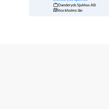
karriär.
Danderyds Sjukhus AB
Stockholms län
Redo att ta steget?
Hör av dig för ett förutsättningslöst samtal – v
E-post: annica@actuspeople.se
Tel: 0709-880347
Vi är störst av en anledning!