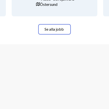
Östersund
Se alla jobb
i ser fram emot att höra från dig!