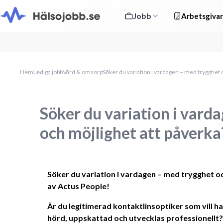
Jobb
Arbetsgivar
Hem
Lediga jobb
Vård & omsorg
Söker du variation i vardagen – med trygghet 
Söker du variation i vard
och möjlighet att påverka
Söker du variation i vardagen – med trygghet och
av Actus People!
Är du legitimerad kontaktlinsoptiker som vill ha
hörd, uppskattad och utvecklas professionellt? D