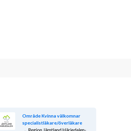
Område Kvinna välkomnar
specialistläkare/överläkare
Region Jämtland Härjedalen-