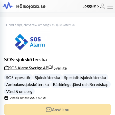
Logga in
Hem
Lediga jobb
Vård & omsorg
SOS-sjuksköterska
SOS-sjuksköterska
SOS Alarm Sverige AB
Sverige
SOS-operatör
Sjuksköterska
Specialistsjuksköterska
Ambulanssjuksköterska
Räddningstjänst och Beredskap
Vård & omsorg
Ansök senast: 2026-07-03
Ansök nu