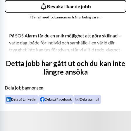
Bevaka likande jobb
Få mejl med jobbannonser från arbetsgivaren.
På SOS Alarm får du en unik möjlighet att göra skillnad – 
varje dag, både för individ och samhälle. I en värld där 
trygghet inte kan tas för given, står vi alltid redo, dygnet 
runt, året om. Vi erbjuder dig inte bara en trygg och 
Detta jobb har gått ut och du kan inte
stabil arbetsplats med kollektivavtal och förmånliga 
längre ansöka
anställningsvillkor, utan också en stark kultur präglad av 
engagemang, gemenskap och vilja att göra skillnad. Hos 
oss får du utvecklas i en arbetsmiljö som främjar balans 
Dela jobbannonsen
och långsiktig utveckling, utan att kompromissa med din 
hälsa. Du blir en del av ett dedikerat företag som varje 
Dela på LinkedIn
Dela på Facebook
Dela via mail
dag arbetar för ett säkrare Sverige. Här är varje 
arbetsdag meningsfull, och ditt arbete kan vara 
skillnaden som räddar liv. 
Vill du vara med?