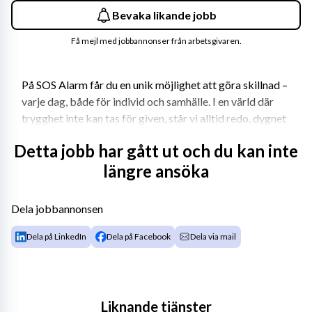
Bevaka likande jobb
Få mejl med jobbannonser från arbetsgivaren.
På SOS Alarm får du en unik möjlighet att göra skillnad – 
varje dag, både för individ och samhälle. I en värld där 
trygghet inte kan tas för given, står vi alltid redo, dygnet 
runt, året om. Vi erbjuder dig inte bara en trygg och 
Detta jobb har gått ut och du kan inte
stabil arbetsplats med kollektivavtal och förmånliga 
längre ansöka
anställningsvillkor, utan också en stark kultur präglad av 
engagemang, gemenskap och vilja att göra skillnad. Hos 
oss får du utvecklas i en arbetsmiljö som främjar balans 
Dela jobbannonsen
och långsiktig utveckling, utan att kompromissa med din 
hälsa. Du blir en del av ett dedikerat företag som varje 
Dela på LinkedIn
Dela på Facebook
Dela via mail
dag arbetar för ett säkrare Sverige. Här är varje 
arbetsdag meningsfull, och ditt arbete kan vara 
skillnaden som räddar liv. Vill du vara med?
Liknande tjänster