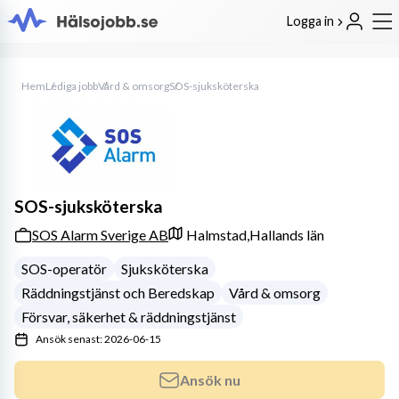
Logga in
Hem
Lediga jobb
Vård & omsorg
SOS-sjuksköterska
SOS-sjuksköterska
SOS Alarm Sverige AB
Halmstad,
Hallands län
SOS-operatör
Sjuksköterska
Räddningstjänst och Beredskap
Vård & omsorg
Försvar, säkerhet & räddningstjänst
Ansök senast: 2026-06-15
Ansök nu