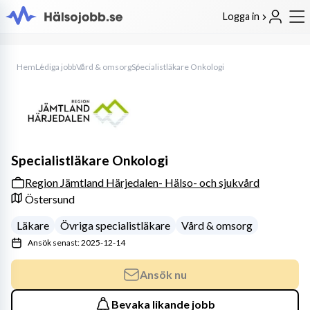
Logga in
Hem
Lediga jobb
Vård & omsorg
Specialistläkare Onkologi
Specialistläkare Onkologi
Region Jämtland Härjedalen- Hälso- och sjukvård
Östersund
Läkare
Övriga specialistläkare
Vård & omsorg
Ansök senast: 2025-12-14
Ansök nu
Bevaka likande jobb