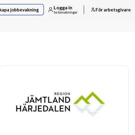
Logga in
kapa jobbevakning
För arbetsgivare
Se bevakningar