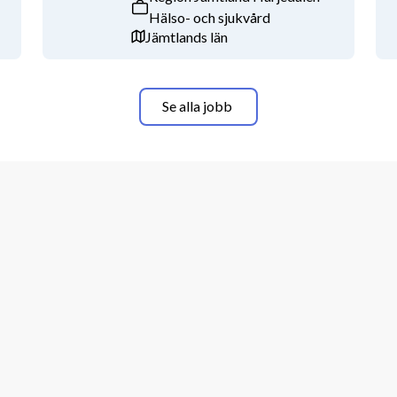
Hälso- och sjukvård
e inom kort blir färdig specialist och 
Jämtlands län
igt som antalet listade patienter ökar 
Se alla jobb
edning är meriterande men inte ett 
med erfarenhet från primärvården. Vi 
lt förmåga till samarbete och 
er möjligheter, vill lära och är 
eamkänsla.
ta