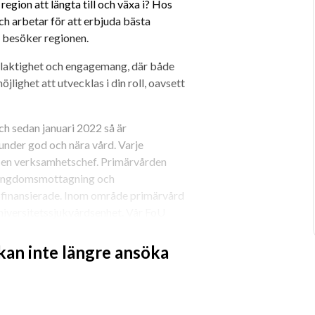
region att längta till och växa i? Hos 
och arbetar för att erbjuda bästa 
er besöker regionen.
elaktighet och engagemang, där både 
lighet att utvecklas i din roll, oavsett 
h sedan januari 2022 så är 
der god och nära vård. Varje 
en verksamhetschef. Primärvården 
 ungdomsmottagning och 
sfinansierade. Inom område primärvård 
niversitetssjukvårdsenhet. Vår FoU 
ning tillsammans med främst Umeå 
 kan inte längre ansöka
ed cirka 13500 listade patienter. Vi är 
sningsfokuserat mot gemensamma mål. 
er och vi värnar om både god 