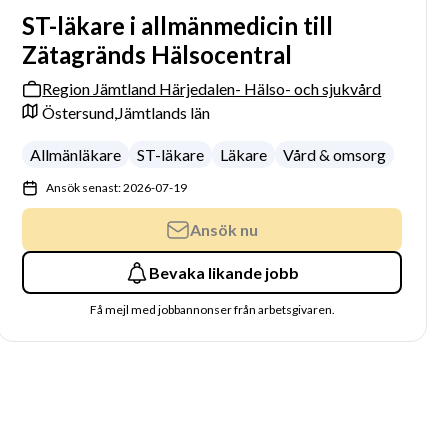
ST-läkare i allmänmedicin till
Zätagränds Hälsocentral
Region Jämtland Härjedalen- Hälso- och sjukvård
Östersund,
Jämtlands län
Allmänläkare
ST-läkare
Läkare
Vård & omsorg
Ansök senast: 2026-07-19
Ansök nu
Bevaka likande jobb
Få mejl med jobbannonser från arbetsgivaren.