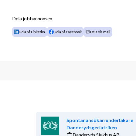
arbetsmiljö och utveckling. Vi arbetar i nära team 
starkt fokus på samarbete och Nära vård. Stabilitet
Dela jobbannonsen
verksamheten, här får du möjlighet att påverka och u
kompetens. Vad väntar du på? Ta chansen och skick
Dela på LinkedIn
Dela på Facebook
Dela via mail
Om tjänsten
En kombination av en engagerad studierektor, en br
fortbildning i fokus tillsammans med en trivsam ar
att ge dig en bra start i yrkeslivet. Som ST-läkare ko
olika faser av sitt yrkesliv. Vi satsar på strukturerad
vetenskap och evidens, delar med oss av vår erfarenh
verksamheten.
Hos oss möter du patienter i alla åldrar från BVC til
bredd i arbetet. Du kommer att ha ansvar för ett g
mottagningsbesök, hembesök, kvalificerade telefo
Spontanansökan underläkare
distriktsläkarjourer ingår i arbetet. Inom ramen för di
Danderydsgeriatriken
sidouppdrag inom SÄBO, MVC, BVC.
Danderyds Sjukhus AB