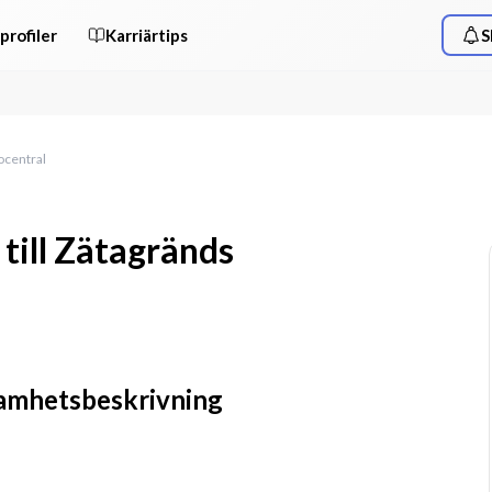
profiler
Karriärtips
S
ocentral
 till Zätagränds
samhetsbeskrivning