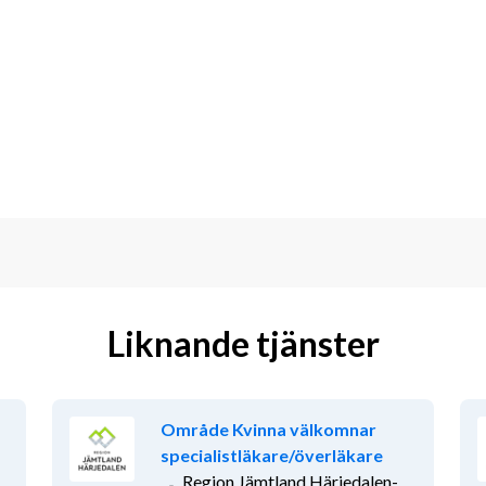
med tydliga ansvarsområden och ett 
, erfarenhet och nytänkande präglar 
tvecklas utifrån dina intressen och din 
a in din ansökan. Varmt välkommen!
a ST-utbildning med lärande och 
betsplats med härliga kollegor kommer 
mmer du att ingå i ett team av läkare i 
e läkarmöten där vi, med stöd i 
et och fortsätter att utveckla 
Liknande tjänster
l äldrevård vilket ger dig en spännande 
eografiskt område med 
nbesök och videobesök. Enstaka 
Område Kvinna välkomnar
n anställning finns möjlighet till 
specialistläkare/överläkare
Region Jämtland Härjedalen-