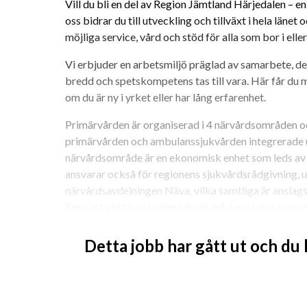
Vill du bli en del av Region Jämtland Härjedalen – en 
oss bidrar du till utveckling och tillväxt i hela länet 
möjliga service, vård och stöd för alla som bor i ell
Vi erbjuder en arbetsmiljö präglad av samarbete, d
bredd och spetskompetens tas till vara. Här får du möj
om du är ny i yrket eller har lång erfarenhet.
Primärvården är organiserad i 4 närvårdsområden oc
primärvården och ambulanssjukvården integrerade un
närvårdsområde är en ekonomisk enhet som leds av 
ansvarar också för regionens sjukvårdsrådgivning,
närvårdsavdelningen Näva, vilka samtliga är anslag
finns ett gott forskningsklimat och har status som u
enhet kan bistå med stöd och vetenskaplig handled
universitet.
Detta jobb har gått ut och du
Zätagränds Hälsocentral finns i centrala Östersund m
ett engagerat team med hög trivsel som arbetar lö
Hos oss finns bred kompetens inom flera profession