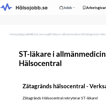
Jobb
Arbetsgivar
Hem
Lediga jobb
Vård & omsorg
ST-läkare i allmänmedicin till Zätagränds Häls
ST-läkare i allmänmedicin
Hälsocentral
Zätagränds hälsocentral - Verk
Zätagränds Hälsocentral rekryterar ST-läkare!