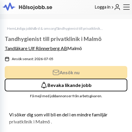
Logga in
Hem
Lediga jobb
Vård & omsorg
Tandhygienist till privatklinik i Malmö
Tandhygienist till privatklinik i Malmö
Tandläkare Ulf Rönnerberg AB
Malmö
Ansök senast: 2026-07-05
Ansök nu
Bevaka likande jobb
Få mejl med jobbannonser från arbetsgivaren.
Vi söker dig som vill bli en del i en mindre familjär 
privatklinik i Malmö .