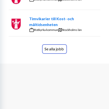
Telefon : Katarina Löwenberg 0767-909033
Arb 040-941580 .
Timvikarier till Kost- och
måltidsenheten
Tandläkare Ulf Rönnerberg
Botkyrka kommun
Stockholms län
Persborgsgatan 2 d
21361 Malmö
Se alla jobb