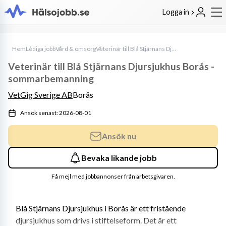
Logga in
Hem
Lediga jobb
Vård & omsorg
Veterinär till Blå Stjärnans Djursjukhus Borås - sommarbemanning
Veterinär till Blå Stjärnans Djursjukhus Borås -
sommarbemanning
VetGig Sverige AB
Borås
Ansök senast: 2026-08-01
Ansök nu
Bevaka likande jobb
Få mejl med jobbannonser från arbetsgivaren.
Blå Stjärnans Djursjukhus i Borås är ett fristående 
djursjukhus som drivs i stiftelseform. Det är ett 