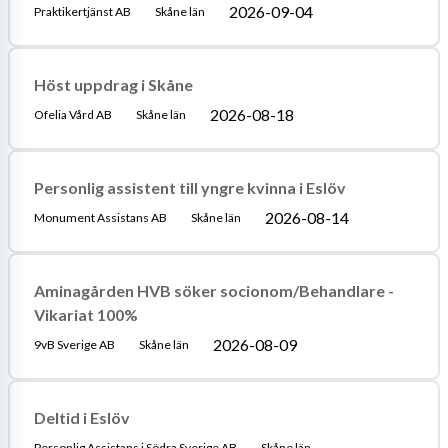
2026-09-04
Praktikertjänst AB
Skåne län
Höst uppdrag i Skåne
2026-08-18
Ofelia Vård AB
Skåne län
Personlig assistent till yngre kvinna i Eslöv
2026-08-14
Monument Assistans AB
Skåne län
Aminagården HVB söker socionom/Behandlare -
Vikariat 100%
2026-08-09
9vB Sverige AB
Skåne län
Deltid i Eslöv
Personlig Assistans i Södra Sverige AB
Skåne län