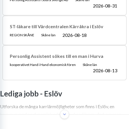
2026-08-31
ST-läkare till Vårdcentralen Kärråkra i Eslöv
2026-08-18
REGION SKÅNE
Skåne län
Personlig Assistent sökes till en man i Hurva
kooperativet Hand i Hand ekonomisk fören
Skåne län
2026-08-13
Lediga jobb -
Eslöv
Utforska de många karriärmöjligheter som finns i Eslöv, en
kommun med en dynamisk arbetsmarknad inom vård, omsorg,
livsmedel och logistik. Lär dig hur du bäst hittar och landar ditt