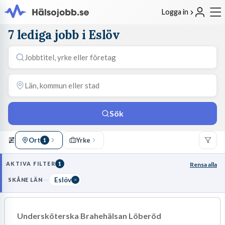
Logga in
7 lediga jobb i Eslöv
Sök
Ort
Yrke
1
AKTIVA FILTER
1
Rensa alla
Eslöv
SKÅNE LÄN
Undersköterska Brahehälsan Löberöd