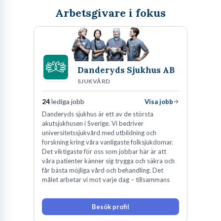
drömjobb.
Arbetsgivare i fokus
Eslöv, staden mitt i Skåne, bjuder på en unik blandning av lantlig
charm och urbana bekvämligheter, vilket gör den till en attraktiv
Danderyds Sjukhus AB
plats för både boende och karriärutveckling. Här, där tågen
SJUKVÅRD
korsar varandra och de skånska vidderna breder ut sig, växer nya
24
lediga jobb
Visa jobb
möjligheter ständigt fram. Att utforska de lediga jobb som finns i
Danderyds sjukhus är ett av de största
Eslöv är att upptäcka en arbetsmarknad med puls och variation,
akutsjukhusen i Sverige. Vi bedriver
där engagemang och kompetens värdesätts. Oavsett om du är en
universitetssjukvård med utbildning och
forskning kring våra vanligaste folksjukdomar.
erfaren specialist, nyutexaminerad eller söker en ny utmaning,
Det viktigaste för oss som jobbar här är att
erbjuder Eslöv en välkomnande miljö att bygga din framtid i. Låt
våra patienter känner sig trygga och säkra och
får bästa möjliga vård och behandling. Det
oss tillsammans dyka ner i vad Eslövs arbetsmarknad har att
målet arbetar vi mot varje dag – tillsammans
erbjuda dig.
Besök profil
Eslövs arbetsmarknad: en översikt