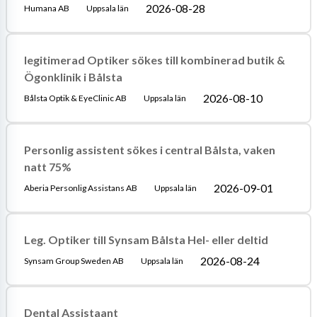
2026-08-28
Humana AB
Uppsala län
legitimerad Optiker sökes till kombinerad butik &
Ögonklinik i Bålsta
2026-08-10
Bålsta Optik & EyeClinic AB
Uppsala län
Personlig assistent sökes i central Bålsta, vaken
natt 75%
2026-09-01
Aberia Personlig Assistans AB
Uppsala län
Leg. Optiker till Synsam Bålsta Hel- eller deltid
2026-08-24
Synsam Group Sweden AB
Uppsala län
Dental Assistaant