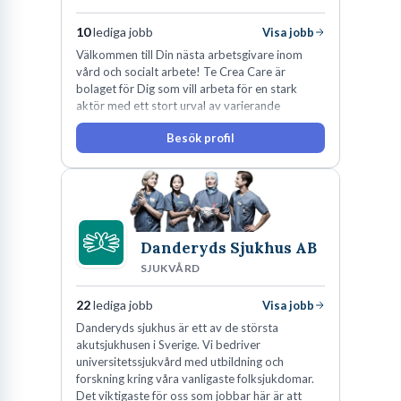
storstadspulsen
10
lediga jobb
Visa jobb
Håbo är mer än bara en vacker plats; det är en kommun som
Välkommen till Din nästa arbetsgivare inom
vård och socialt arbete! Te Crea Care är
aktivt arbetar med att skapa en attraktiv livs- och arbetsmiljö.
bolaget för Dig som vill arbeta för en stark
Geografiskt placerad vid E18, är Håbo en knutpunkt som
aktör med ett stort urval av varierande
erbjuder utmärkta pendlingsmöjligheter. Detta är en avgörande
uppdrag i hela Sverige både inom den privata
Besök profil
som offentliga sektorn.
faktor för många arbetssökande, då det inte bara öppnar upp för
lokala jobb i Håbo utan även möjliggör en bredare sökning på
arbetsmarknaden i närliggande städer. Att bo i Håbo och jobba i
Stockholm eller Uppsala är en verklighet för många, men det finns
också en stark och växande lokal arbetsmarknad att beakta.
Danderyds Sjukhus AB
SJUKVÅRD
Den lokala förankringen är stark. Många företag väljer att
22
lediga jobb
etablera sig här tack vare infrastrukturen, tillgången till
Visa jobb
Danderyds sjukhus är ett av de största
arbetskraft och den naturnära omgivningen. Detta skapar en
akutsjukhusen i Sverige. Vi bedriver
mångfald av jobbmöjligheter i Håbo, från traditionella yrken
universitetssjukvård med utbildning och
inom tjänstesektorn till mer specialiserade roller inom teknik och
forskning kring våra vanligaste folksjukdomar.
Det viktigaste för oss som jobbar här är att