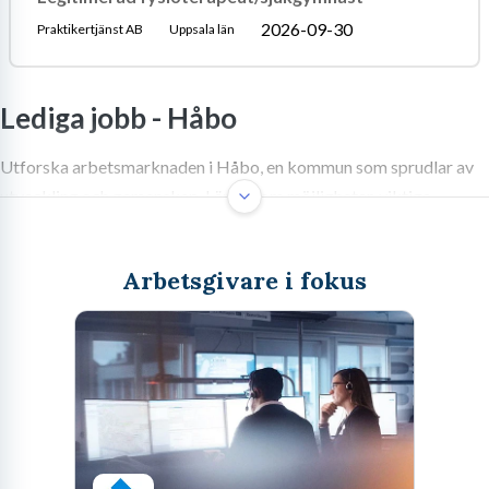
2026-09-30
Praktikertjänst AB
Uppsala län
Lediga jobb -
Håbo
Utforska arbetsmarknaden i Håbo, en kommun som sprudlar av
utveckling och gemenskap. Lär dig om möjligheter, viktiga
branscher och hur du navigerar bland lediga jobb.
Arbetsgivare i fokus
Arbetsmarknaden i Håbo: möjligheter
och potential
Att söka lediga jobb i Håbo är att blicka mot en kommun som
sprudlar av utveckling och en stark känsla av gemenskap. Här, där
Mälarens glittrande vatten möter den Uppländska landsbygden,