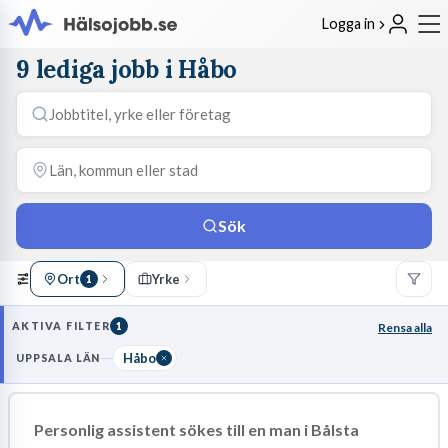
Logga in
9 lediga jobb i Håbo
Sök
Ort
Yrke
1
AKTIVA FILTER
1
Rensa alla
Håbo
UPPSALA LÄN
Personlig assistent sökes till en man i Bålsta