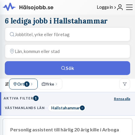
Logga in
6 lediga jobb i Hallstahammar
Sök
Ort
Yrke
1
AKTIVA FILTER
1
Rensa alla
Hallstahammar
VÄSTMANLANDS LÄN
Personlig assistent till härlig 20 årig kille i Arboga