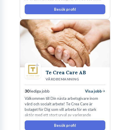
engagemang, vilja och hjärta. Här uppmuntras
Besök profil
du alltid till utveckling! Vårt forskningsklimat är
oförskämt bra. Erfarna och engagerande
medarbetare gör att utvecklingen hos oss går i
snabb takt. Här hittar du en av landets mest
spännande arbetsplatser!
Te Crea Care AB
VÅRDBEMANNING
30
lediga jobb
Visa jobb
Välkommen till Din nästa arbetsgivare inom
vård och socialt arbete! Te Crea Care är
bolaget för Dig som vill arbeta för en stark
aktör med ett stort urval av varierande
uppdrag i hela Sverige både inom den privata
Besök profil
som offentliga sektorn.