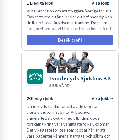
11
lediga jobb
Visa jobb
Vi har en vision om ett tryggare Sverige för alla.
Oavsett vem du är eller var du befinner dig kan
du lita på oss när krisen är framme. Dag som
natt, året om ser vi till att rätt hjälp finns på rätt
plats i rätt tid.
Besök profil
Danderyds Sjukhus AB
SJUKVÅRD
20
lediga jobb
Visa jobb
Danderyds sjukhus är ett av de största
akutsjukhusen i Sverige. Vi bedriver
universitetssjukvård med utbildning och
forskning kring våra vanligaste folksjukdomar.
Det viktigaste för oss som jobbar här är att
våra patienter känner sig trygga och säkra och