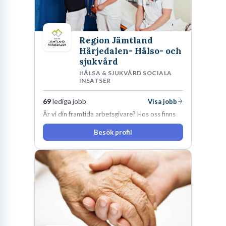
Region Jämtland
Härjedalen- Hälso- och
sjukvård
HÄLSA & SJUKVÅRD SOCIALA
INSATSER
69
lediga jobb
Visa jobb
Är vi din framtida arbetsgivare? Hos oss finns
engagemang, vilja och hjärta. Här uppmuntras
Besök profil
du alltid till utveckling! Vårt forskningsklimat är
oförskämt bra. Erfarna och engagerande
medarbetare gör att utvecklingen hos oss går i
snabb takt. Här hittar du en av landets mest
spännande arbetsplatser!