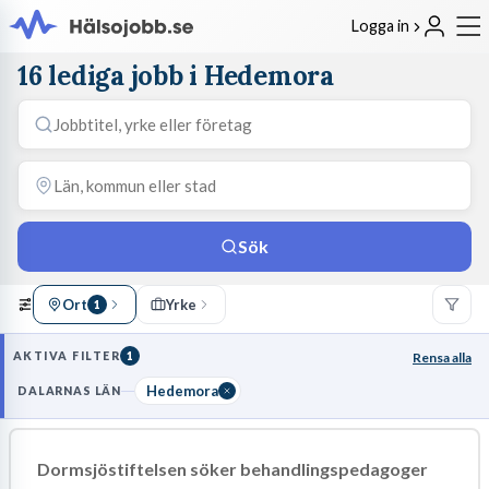
Logga in
16 lediga jobb i Hedemora
Sök
Ort
Yrke
1
AKTIVA FILTER
1
Rensa alla
Hedemora
DALARNAS LÄN
Dormsjöstiftelsen söker behandlingspedagoger