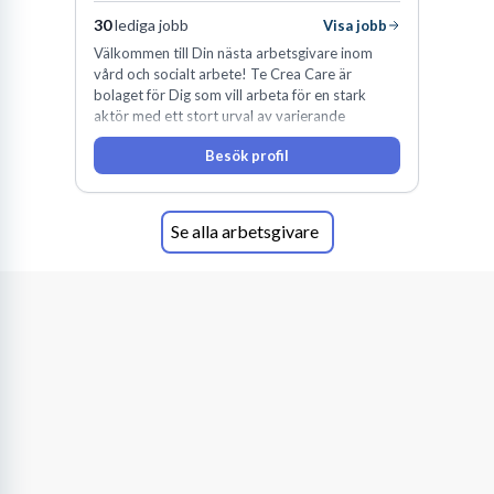
Norrbotten.
30
lediga jobb
Visa jobb
Typiska branscher:
Vård, omsorg, utbildning, industri,
Välkommen till Din nästa arbetsgivare inom
handel, besöksnäring.
vård och socialt arbete! Te Crea Care är
bolaget för Dig som vill arbeta för en stark
aktör med ett stort urval av varierande
uppdrag i hela Sverige både inom den privata
Besök profil
som offentliga sektorn.
Hitta lediga jobb i Kalix: Steg för steg
Se alla arbetsgivare
till din nya roll
Att navigera på arbetsmarknaden i Kalix kräver en genomtänkt
strategi. Det handlar om att känna till de lokala kanalerna,
anpassa dina ansökningshandlingar och vara proaktiv i ditt
sökande. Oavsett om du är nyutexaminerad eller en erfaren
yrkesperson, finns det metoder som ökar dina chanser att hitta
drömjobbet bland alla lediga jobb i Kalix.