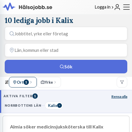
Logga in
10 lediga jobb i Kalix
Sök
Ort
Yrke
1
AKTIVA FILTER
1
Rensa alla
Kalix
NORRBOTTENS LÄN
Almia söker medicinsjuksköterska till Kalix