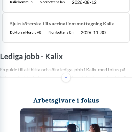
2026-08-12
Kalix kommun
Norrbottens län
Sjuksköterska till vaccinationsmottagning Kalix
2026-11-30
Doktorse Nordic AB
Norrbottens län
Lediga jobb -
Kalix
En guide till att hitta och söka lediga jobb i Kalix, med fokus på
hälso- och sjukvårdssektorn och andra viktiga branscher. Lär dig
mer om arbetsmarknaden, hur du anpassar din ansökan och
karriärmöjligheter i Kalix.
Arbetsgivare i fokus
Välkommen till Kalix: Din nästa