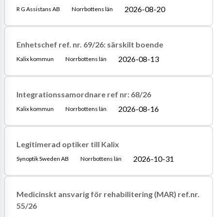
2026-08-20
R G Assistans AB
Norrbottens län
Enhetschef ref. nr. 69/26: särskilt boende
2026-08-13
Kalix kommun
Norrbottens län
Integrationssamordnare ref nr: 68/26
2026-08-16
Kalix kommun
Norrbottens län
Legitimerad optiker till Kalix
2026-10-31
Synoptik Sweden AB
Norrbottens län
Medicinskt ansvarig för rehabilitering (MAR) ref.nr.
55/26