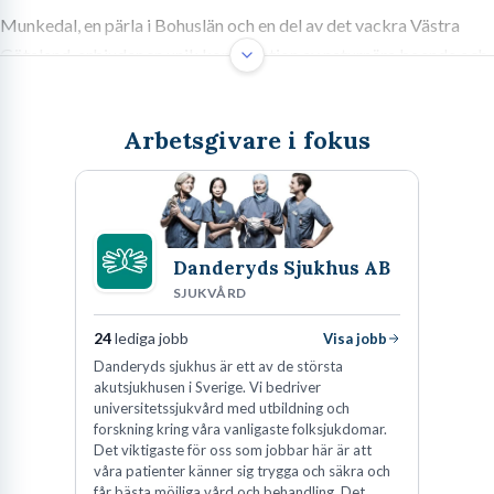
Munkedal, en pärla i Bohuslän och en del av det vackra Västra
Götaland, erbjuder en unik kombination av naturnära boende och
spännande karriärmöjligheter. Här möts du av en arbetsmarknad
som präglas av både traditionella branscher och en växande
Arbetsgivare i fokus
efterfrågan inom specifika sektorer.
Jobb i Munkedal: Din guide till nya
Danderyds Sjukhus AB
möjligheter i Västra Götaland
SJUKVÅRD
24
lediga jobb
Visa jobb
Munkedal, en pärla i Bohuslän och en del av det vackra Västra
Danderyds sjukhus är ett av de största
Götaland, erbjuder en unik kombination av naturnära boende och
akutsjukhusen i Sverige. Vi bedriver
spännande karriärmöjligheter. Här möts du av en arbetsmarknad
universitetssjukvård med utbildning och
forskning kring våra vanligaste folksjukdomar.
som präglas av både traditionella branscher och en växande
Det viktigaste för oss som jobbar här är att
efterfrågan inom specifika sektorer. Att söka jobb i Munkedal
våra patienter känner sig trygga och säkra och
handlar inte bara om att hitta en anställning; det handlar om att
får bästa möjliga vård och behandling. Det