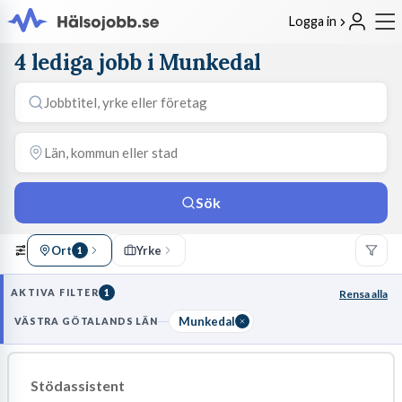
Logga in
4 lediga jobb i Munkedal
Sök
Ort
Yrke
1
AKTIVA FILTER
1
Rensa alla
Munkedal
VÄSTRA GÖTALANDS LÄN
Stödassistent